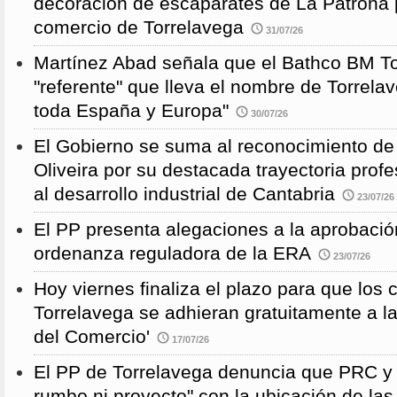
decoración de escaparates de La Patrona 
comercio de Torrelavega
31/07/26
Martínez Abad señala que el Bathco BM To
"referente" que lleva el nombre de Torrela
toda España y Europa"
30/07/26
El Gobierno se suma al reconocimiento de
Oliveira por su destacada trayectoria profe
al desarrollo industrial de Cantabria
23/07/26
El PP presenta alegaciones a la aprobación 
ordenanza reguladora de la ERA
23/07/26
Hoy viernes finaliza el plazo para que los
Torrelavega se adhieran gratuitamente a l
del Comercio'
17/07/26
El PP de Torrelavega denuncia que PRC y
rumbo ni proyecto" con la ubicación de la