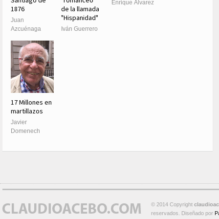
Santiago de
"romanceo"
Enrique Álvarez
1876
de la llamada
"Hispanidad"
Juan
Azcuénaga
Iván Guerrero
17 Millones en
martillazos
Javier
Domenech
© 2014 Copyright
claudioa
reservados. Diseñado por
P