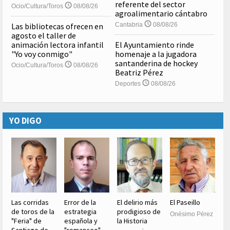
referente del sector
Ocio/Cultura/Toros
08/08/26
agroalimentario cántabro
Las bibliotecas ofrecen en
Cantabria
08/08/26
agosto el taller de
animación lectora infantil
El Ayuntamiento rinde
"Yo voy conmigo"
homenaje a la jugadora
santanderina de hockey
Ocio/Cultura/Toros
08/08/26
Beatriz Pérez
Deportes
08/08/26
YO DIGO
Las corridas
Error de la
El delirio más
El Paseillo
de toros de la
estrategia
prodigioso de
Onésimo Pérez
"Feria" de
española y
la Historia