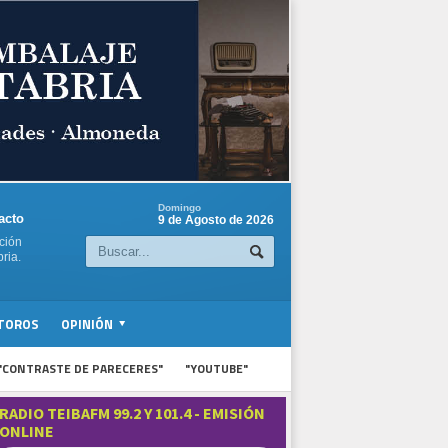
Domingo
acto
9 de Agosto de 2026
ción
ria.
TOROS
OPINIÓN
"CONTRASTE DE PARECERES"
"YOUTUBE"
RADIO TEIBAFM 99.2 Y 101.4 - EMISIÓN
ONLINE