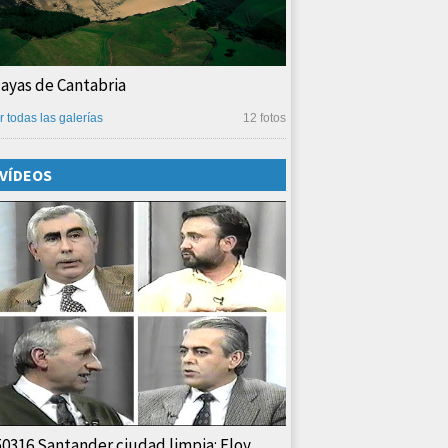
layas de Cantabria
r todas las galerías
12 fotos
VÍDEOS
50316 Santander ciudad limpia: Eloy