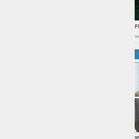
P
Ve
9