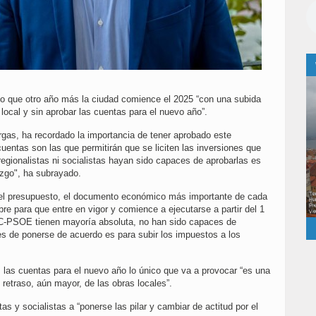
do que otro año más la ciudad comience el 2025 “con una subida
local y sin aprobar las cuentas para el nuevo año”.
rgas, ha recordado la importancia de tener aprobado este
entas son las que permitirán que se liciten las inversiones que
 regionalistas ni socialistas hayan sido capaces de aprobarlas es
azgo", ha subrayado.
 el presupuesto, el documento económico más importante de cada
bre para que entre en vigor y comience a ejecutarse a partir del 1
RC-PSOE tienen mayoría absoluta, no han sido capaces de
ces de ponerse de acuerdo es para subir los impuestos a los
 las cuentas para el nuevo año lo único que va a provocar “es una
 retraso, aún mayor, de las obras locales”.
as y socialistas a “ponerse las pilar y cambiar de actitud por el