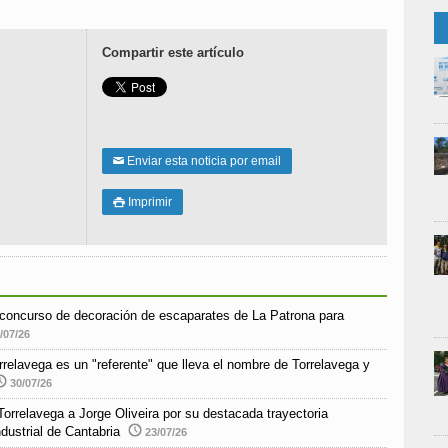
Compartir este artículo
Enviar esta noticia por email
✉
Imprimir

r concurso de decoración de escaparates de La Patrona para
/07/26
elavega es un "referente" que lleva el nombre de Torrelavega y
30/07/26
orrelavega a Jorge Oliveira por su destacada trayectoria
ndustrial de Cantabria
23/07/26