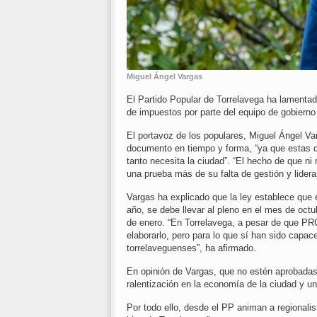
Miguel Ángel Vargas
El Partido Popular de Torrelavega ha lamenta
de impuestos por parte del equipo de gobierno 
El portavoz de los populares, Miguel Ángel Va
documento en tiempo y forma, “ya que estas cu
tanto necesita la ciudad”. “El hecho de que ni
una prueba más de su falta de gestión y lider
Vargas ha explicado que la ley establece que
año, se debe llevar al pleno en el mes de octu
de enero. “En Torrelavega, a pesar de que P
elaborarlo, pero para lo que sí han sido capa
torrelaveguenses”, ha afirmado.
En opinión de Vargas, que no estén aprobadas
ralentización en la economía de la ciudad y un
Por todo ello, desde el PP animan a regionalist