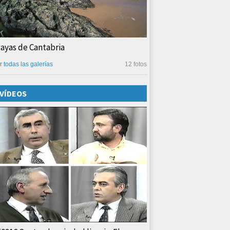
layas de Cantabria
r todas las galerías
12 fotos
VÍDEOS