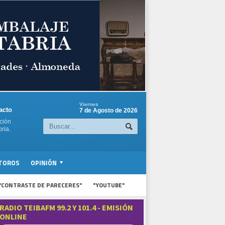
Viernes
acto
7 de Agosto de 2026
ción
ria.
TOROS
OPINIÓN
"CONTRASTE DE PARECERES"
"YOUTUBE"
RADIO TEIBAFM 99.2 Y 101.4 - EMISIÓN
ONLINE