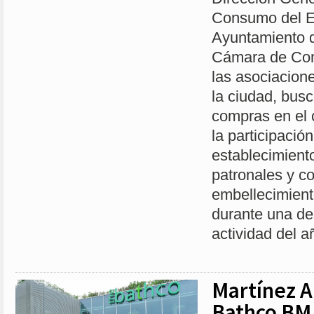
Consumo del Ej
Ayuntamiento d
Cámara de Com
las asociacion
la ciudad, busc
compras en el c
la participación
establecimiento
patronales y con
embellecimient
durante una d
actividad del a
Martínez A
Bathco BM 