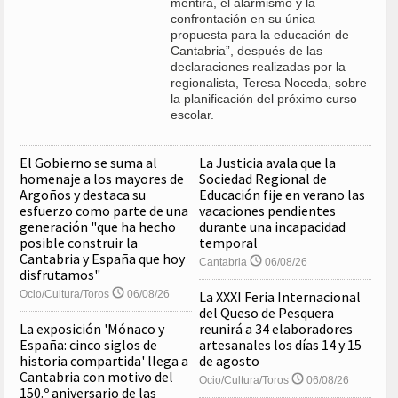
mentira, el alarmismo y la
confrontación en su única
propuesta para la educación de
Cantabria”, después de las
declaraciones realizadas por la
regionalista, Teresa Noceda, sobre
la planificación del próximo curso
escolar.
El Gobierno se suma al
La Justicia avala que la
homenaje a los mayores de
Sociedad Regional de
Argoños y destaca su
Educación fije en verano las
esfuerzo como parte de una
vacaciones pendientes
generación "que ha hecho
durante una incapacidad
posible construir la
temporal
Cantabria y España que hoy
Cantabria
06/08/26
disfrutamos"
Ocio/Cultura/Toros
06/08/26
La XXXI Feria Internacional
del Queso de Pesquera
La exposición 'Mónaco y
reunirá a 34 elaboradores
España: cinco siglos de
artesanales los días 14 y 15
historia compartida' llega a
de agosto
Cantabria con motivo del
Ocio/Cultura/Toros
06/08/26
150.º aniversario de las