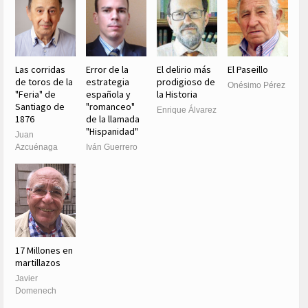
Las corridas
Error de la
El delirio más
El Paseillo
de toros de la
estrategia
prodigioso de
Onésimo Pérez
"Feria" de
española y
la Historia
Santiago de
"romanceo"
Enrique Álvarez
1876
de la llamada
"Hispanidad"
Juan
Azcuénaga
Iván Guerrero
17 Millones en
martillazos
Javier
Domenech