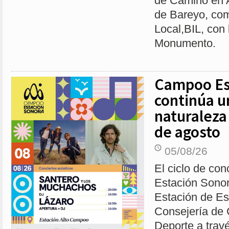
de Camino en A
de Bareyo, com
Local,BIL, con 
Monumento.
Campoo Es
continúa u
naturaleza
de agosto
05/08/26
El ciclo de co
Estación Sonor
Estación de Es
Consejería de 
Deporte a trav