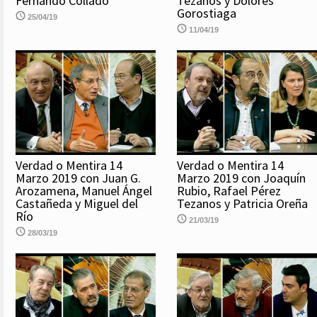
Fernando Collado
Tezanos y Dolores
Gorostiaga
25/04/19
11/04/19
Verdad o Mentira 14
Verdad o Mentira 14
Marzo 2019 con Juan G.
Marzo 2019 con Joaquín
Arozamena, Manuel Ángel
Rubio, Rafael Pérez
Castañeda y Miguel del
Tezanos y Patricia Oreña
Río
21/03/19
28/03/19