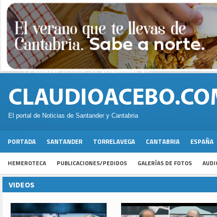
El portal de Noticias de Santander y Cantabria
PORTADA
SANTANDER
TORRELAVEGA
CANTABRIA
ESPAÑA
HEMEROTECA
PUBLICACIONES/PEDIDOS
GALERÍAS DE FOTOS
AUDI
VIDEOS