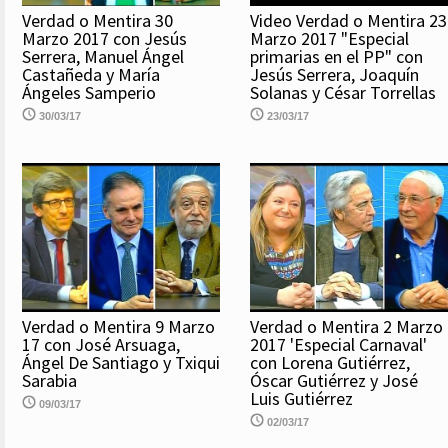
Verdad o Mentira 30
Video Verdad o Mentira 23
Marzo 2017 con Jesús
Marzo 2017 "Especial
Serrera, Manuel Ángel
primarias en el PP" con
Castañeda y María
Jesús Serrera, Joaquín
Ángeles Samperio
Solanas y César Torrellas
30/03/17
23/03/17
Verdad o Mentira 9 Marzo
Verdad o Mentira 2 Marzo
17 con José Arsuaga,
2017 'Especial Carnaval'
Ángel De Santiago y Txiqui
con Lorena Gutiérrez,
Sarabia
Óscar Gutiérrez y José
Luis Gutiérrez
09/03/17
02/03/17