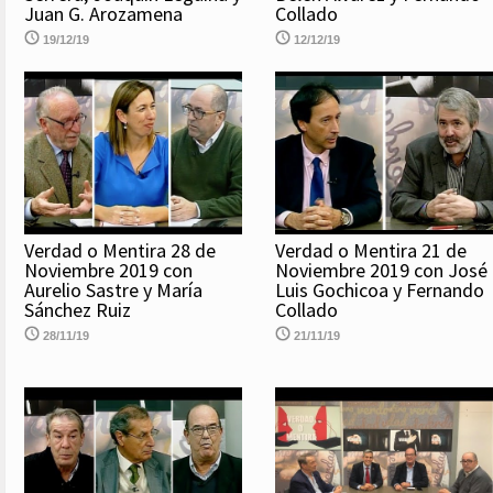
Juan G. Arozamena
Collado
19/12/19
12/12/19
Verdad o Mentira 28 de
Verdad o Mentira 21 de
Noviembre 2019 con
Noviembre 2019 con José
Aurelio Sastre y María
Luis Gochicoa y Fernando
Sánchez Ruiz
Collado
28/11/19
21/11/19