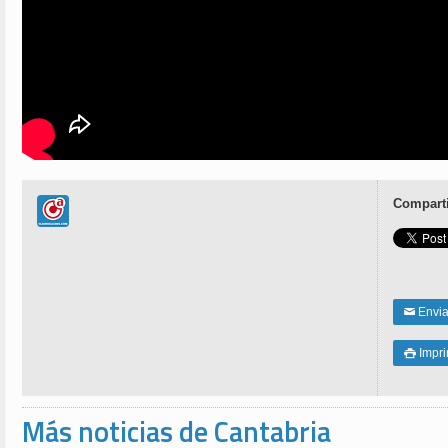
Comparti
Enviar
✉
Impri

Más noticias de Cantabria