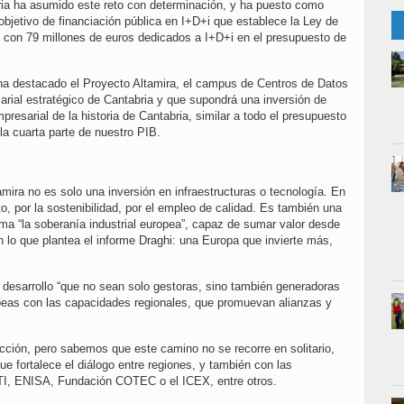
ria ha asumido este reto con determinación, y ha puesto como
objetivo de financiación pública en I+D+i que establece la Ley de
, con 79 millones de euros dedicados a I+D+i en el presupuesto de
ha destacado el Proyecto Altamira, el campus de Centros de Datos
rial estratégico de Cantabria y que supondrá una inversión de
presarial de la historia de Cantabria, similar a todo el presupuesto
a cuarta parte de nuestro PIB.
mira no es solo una inversión en infraestructuras o tecnología. En
o, por la sostenibilidad, por el empleo de calidad. Es también una
lama “la soberanía industrial europea”, capaz de sumar valor desde
n lo que plantea el informe Draghi: una Europa que invierte más,
 desarrollo “que no sean solo gestoras, sino también generadoras
peas con las capacidades regionales, que promuevan alianzas y
ción, pero sabemos que este camino no se recorre en solitario,
e fortalece el diálogo entre regiones, y también con las
TI, ENISA, Fundación COTEC o el ICEX, entre otros.