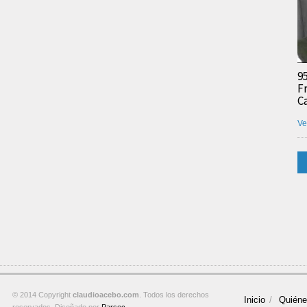
9
F
C
Ve
© 2014 Copyright
claudioacebo.com
. Todos los derechos
Inicio
Quién
reservados. Diseñado por
Parsec