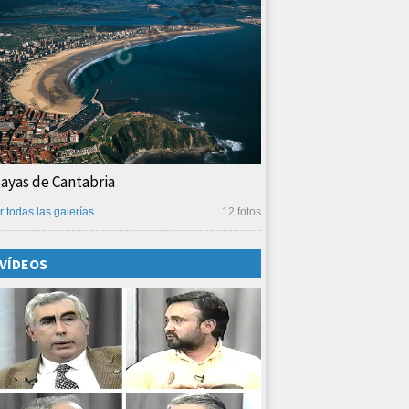
layas de Cantabria
r todas las galerías
12 fotos
VÍDEOS