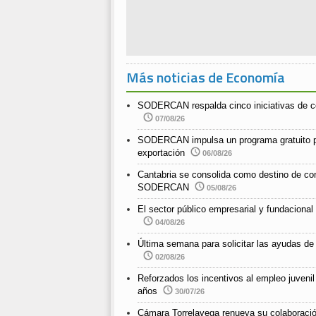
Más noticias de Economía
SODERCAN respalda cinco iniciativas de co
07/08/26
SODERCAN impulsa un programa gratuito pa
exportación
06/08/26
Cantabria se consolida como destino de co
SODERCAN
05/08/26
El sector público empresarial y fundaciona
04/08/26
Última semana para solicitar las ayudas 
02/08/26
Reforzados los incentivos al empleo juveni
años
30/07/26
Cámara Torrelavega renueva su colaborac