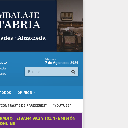
Viernes
acto
7 de Agosto de 2026
ción
ria.
TOROS
OPINIÓN
"CONTRASTE DE PARECERES"
"YOUTUBE"
RADIO TEIBAFM 99.2 Y 101.4 - EMISIÓN
ONLINE