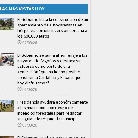
LAS MÁS VISTAS HOY
El Gobierno licita la construcción de un
aparcamiento de autocaravanas en
Liérganes con una inversión cercana a
los 600.000 euros
07/08/26
El Gobierno se suma al homenaje a los
mayores de Argoños y destaca su
esfuerzo como parte de una
generación "que ha hecho posible
construir la Cantabria y España que
hoy disfrutamos"
06/08/26
Presidencia ayudará económicamente
a los municipios con riesgo de
incendios forestales para redactar
sus guías de respuesta municipal
06/08/26
El Gobierno asiste a la cena benéfica