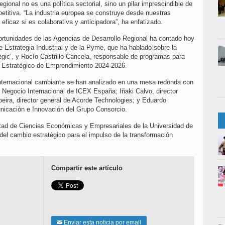
egional no es una política sectorial, sino un pilar imprescindible de
titiva. “La industria europea se construye desde nuestras
rá eficaz si es colaborativa y anticipadora”, ha enfatizado.
tunidades de las Agencias de Desarrollo Regional ha contado hoy
e Estrategia Industrial y de la Pyme, que ha hablado sobre la
égic’, y Rocío Castrillo Cancela, responsable de programas para
n Estratégico de Emprendimiento 2024-2026.
internacional cambiante se han analizado en una mesa redonda con
e Negocio Internacional de ICEX España; Iñaki Calvo, director
ira, director general de Acorde Technologies; y Eduardo
unicación e Innovación del Grupo Consorcio.
ltad de Ciencias Económicas y Empresariales de la Universidad de
del cambio estratégico para el impulso de la transformación
Compartir este artículo
Enviar esta noticia por email
✉