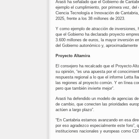
Arasti ha señalado que el Gobierno de Cantab
ejemplo el cumplimiento, por primera vez, del 
Ciencia Tecnología e Innovación de Cantabria
2025, frente a los 38 millones de 2023.
Y como ejemplo de atracción de inversiones, 
que el Gobierno ha declarado proyecto empresa
3.600 millones de euros, la mayor inversión em
del Gobierno autonómico y, aproximadamente l
Proyecto Altamira
El consejero ha recalcado que el Proyecto Alta
su opinión, “es una apuesta por el conocimient
respuesta regional a lo que el informe Letta l
las regiones al proyecto común. Y en línea co
pero que también invierte mejor”.
Arasti ha defendido un modelo de agencias de
de cambio, que conecten las prioridades euro
actúen a largo plazo”.
“En Cantabria estamos avanzando en esa direc
por eso agradezco especialmente este foro”, qu
instituciones nacionales y europeas como CD