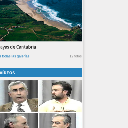
layas de Cantabria
r todas las galerías
12 fotos
VÍDEOS