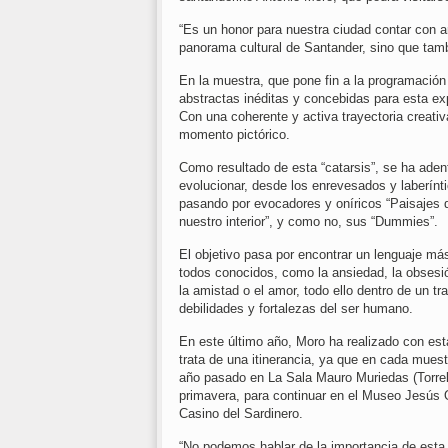
“Es un honor para nuestra ciudad contar con a
panorama cultural de Santander, sino que tamb
En la muestra, que pone fin a la programación 
abstractas inéditas y concebidas para esta ex
Con una coherente y activa trayectoria creativa,
momento pictórico.
Como resultado de esta “catarsis”, se ha adent
evolucionar, desde los enrevesados y laberín
pasando por evocadores y oníricos “Paisajes 
nuestro interior”, y como no, sus “Dummies”.
El objetivo pasa por encontrar un lenguaje má
todos conocidos, como la ansiedad, la obsesi
la amistad o el amor, todo ello dentro de un tr
debilidades y fortalezas del ser humano.
En este último año, Moro ha realizado con est
trata de una itinerancia, ya que en cada muest
año pasado en La Sala Mauro Muriedas (Torrel
primavera, para continuar en el Museo Jesús Ot
Casino del Sardinero.
“No podemos hablar de la importancia de esta 