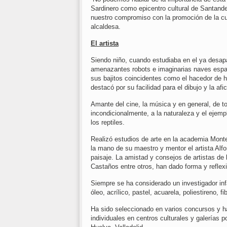
Sardinero como epicentro cultural de Santande
nuestro compromiso con la promoción de la cultu
alcaldesa.
El artista
Siendo niño, cuando estudiaba en el ya desap
amenazantes robots e imaginarias naves espac
sus bajitos coincidentes como el hacedor de hi
destacó por su facilidad para el dibujo y la af
Amante del cine, la música y en general, de t
incondicionalmente, a la naturaleza y el ejem
los reptiles.
Realizó estudios de arte en la academia Montes
la mano de su maestro y mentor el artista Alf
paisaje. La amistad y consejos de artistas de 
Castaños entre otros, han dado forma y reflexi
Siempre se ha considerado un investigador infa
óleo, acrílico, pastel, acuarela, poliestireno, fi
Ha sido seleccionado en varios concursos y h
individuales en centros culturales y galerías 