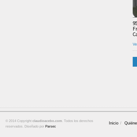
9
F
C
Ve
© 2014 Copyright
claudioacebo.com
. Todos los derechos
Inicio
Quién
reservados. Diseñado por
Parsec