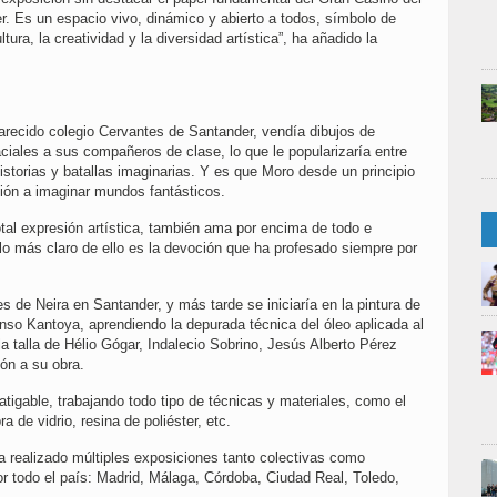
r. Es un espacio vivo, dinámico y abierto a todos, símbolo de
ra, la creatividad y la diversidad artística”, ha añadido la
arecido colegio Cervantes de Santander, vendía dibujos de
iales a sus compañeros de clase, lo que le popularizaría entre
storias y batallas imaginarias. Y es que Moro desde un principio
ición a imaginar mundos fantásticos.
otal expresión artística, también ama por encima de todo e
plo más claro de ello es la devoción que ha profesado siempre por
 de Neira en Santander, y más tarde se iniciaría en la pintura de
onso Kantoya, aprendiendo la depurada técnica del óleo aplicada al
la talla de Hélio Gógar, Indalecio Sobrino, Jesús Alberto Pérez
ón a su obra.
tigable, trabajando todo tipo de técnicas y materiales, como el
bra de vidrio, resina de poliéster, etc.
a realizado múltiples exposiciones tanto colectivas como
por todo el país: Madrid, Málaga, Córdoba, Ciudad Real, Toledo,