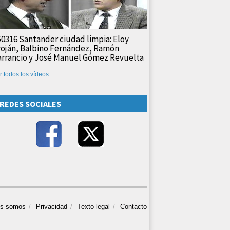
50316 Santander ciudad limpia: Eloy
roján, Balbino Fernández, Ramón
arrancio y José Manuel Gómez Revuelta
r todos los vídeos
REDES SOCIALES
es somos
Privacidad
Texto legal
Contacto