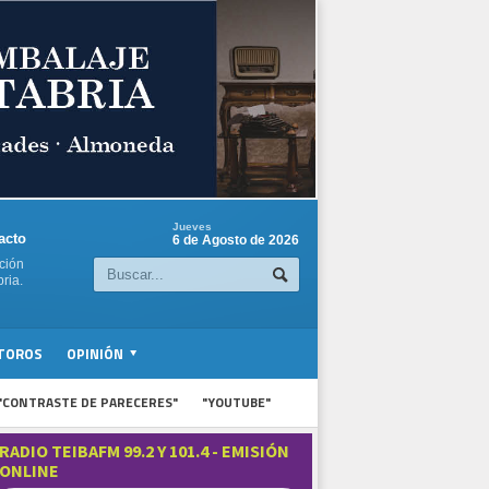
Jueves
acto
6 de Agosto de 2026
ción
ria.
TOROS
OPINIÓN
"CONTRASTE DE PARECERES"
"YOUTUBE"
RADIO TEIBAFM 99.2 Y 101.4 - EMISIÓN
ONLINE