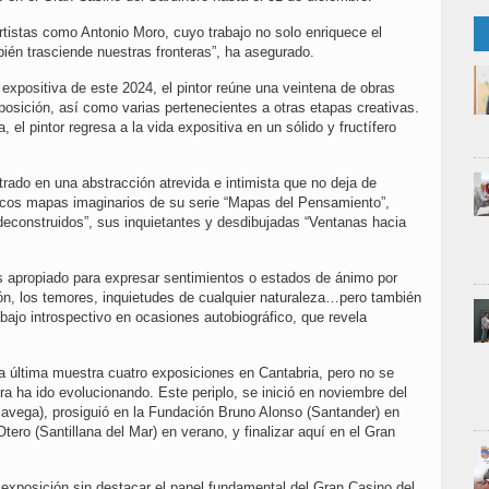
rtistas como Antonio Moro, cuyo trabajo no solo enriquece el
ién trasciende nuestras fronteras”, ha asegurado.
expositiva de este 2024, el pintor reúne una veintena de obras
posición, así como varias pertenecientes a otras etapas creativas.
 el pintor regresa a la vida expositiva en un sólido y fructífero
rado en una abstracción atrevida e intimista que no deja de
ticos mapas imaginarios de su serie “Mapas del Pensamiento”,
deconstruidos”, sus inquietantes y desdibujadas “Ventanas hacia
s apropiado para expresar sentimientos o estados de ánimo por
ón, los temores, inquietudes de cualquier naturaleza…pero también
abajo introspectivo en ocasiones autobiográfico, que revela
a última muestra cuatro exposiciones en Cantabria, pero no se
ra ha ido evolucionando. Este periplo, se inició en noviembre del
avega), prosiguió en la Fundación Bruno Alonso (Santander) en
ero (Santillana del Mar) en verano, y finalizar aquí en el Gran
exposición sin destacar el papel fundamental del Gran Casino del