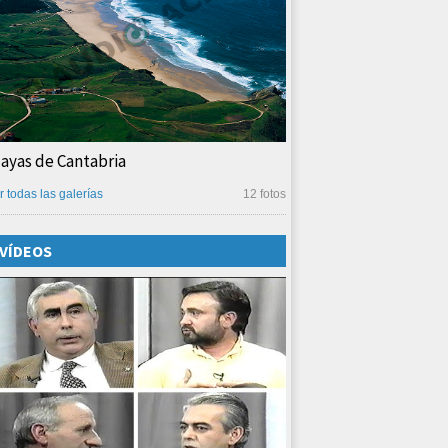
layas de Cantabria
r todas las galerías
12 fotos
VÍDEOS