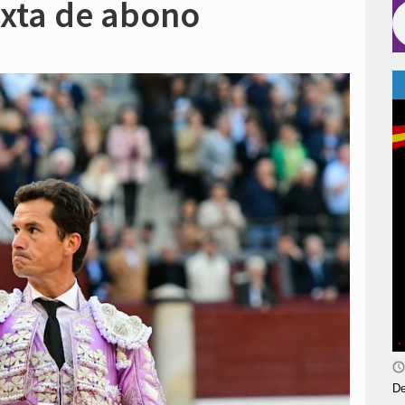
exta de abono
De