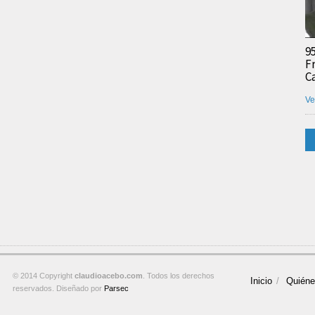
9
F
C
Ve
© 2014 Copyright
claudioacebo.com
. Todos los derechos
Inicio
Quién
reservados. Diseñado por
Parsec