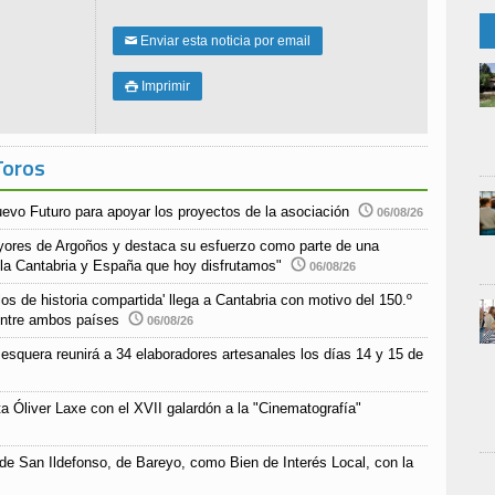
Enviar esta noticia por email
✉
Imprimir

Toros
uevo Futuro para apoyar los proyectos de la asociación
06/08/26
yores de Argoños y destaca su esfuerzo como parte de una
 la Cantabria y España que hoy disfrutamos"
06/08/26
s de historia compartida' llega a Cantabria con motivo del 150.º
 entre ambos países
06/08/26
esquera reunirá a 34 elaboradores artesanales los días 14 y 15 de
a Óliver Laxe con el XVII galardón a la "Cinematografía"
 de San Ildefonso, de Bareyo, como Bien de Interés Local, con la