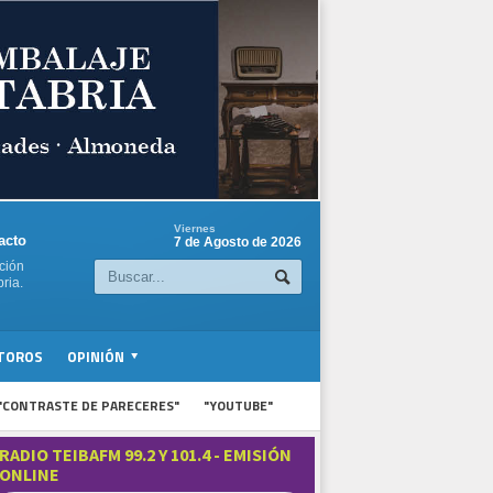
Viernes
acto
7 de Agosto de 2026
ción
ria.
TOROS
OPINIÓN
"CONTRASTE DE PARECERES"
"YOUTUBE"
RADIO TEIBAFM 99.2 Y 101.4 - EMISIÓN
ONLINE