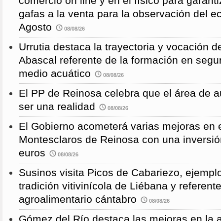
comercio on line y en el físico para garanti
gafas a la venta para la observación del ec
Agosto
08/08/26
Urrutia destaca la trayectoria y vocación d
Abascal referente de la formación en segu
medio acuático
08/08/26
El PP de Reinosa celebra que el área de 
ser una realidad
08/08/26
El Gobierno acometerá varias mejoras en e
Montesclaros de Reinosa con una inversió
euros
08/08/26
Susinos visita Picos de Cabariezo, ejempl
tradición vitivinícola de Liébana y referent
agroalimentario cántabro
08/08/26
Gómez del Río destaca las mejoras en la a