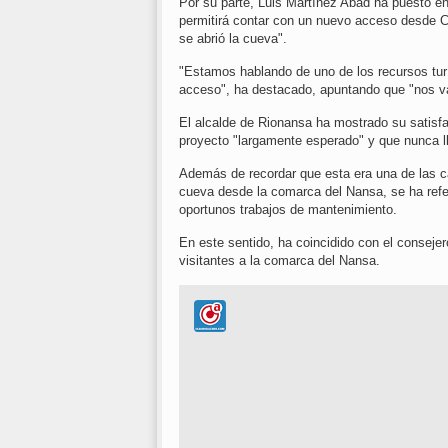
Por su parte, Luis Martínez Abad ha puesto en
permitirá contar con un nuevo acceso desde Ce
se abrió la cueva".
"Estamos hablando de uno de los recursos tur
acceso", ha destacado, apuntando que "nos v
El alcalde de Rionansa ha mostrado su satisfa
proyecto "largamente esperado" y que nunca l
Además de recordar que esta era una de las ca
cueva desde la comarca del Nansa, se ha referi
oportunos trabajos de mantenimiento.
En este sentido, ha coincidido con el conseje
visitantes a la comarca del Nansa.