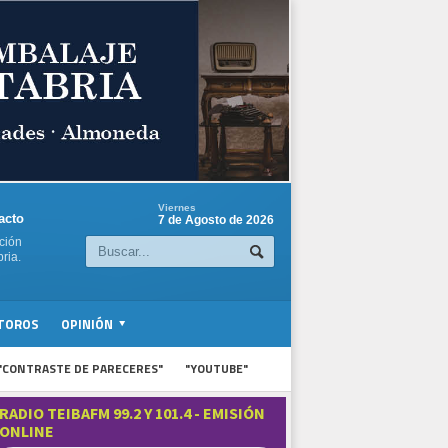
Viernes
acto
7 de Agosto de 2026
ción
ria.
TOROS
OPINIÓN
"CONTRASTE DE PARECERES"
"YOUTUBE"
RADIO TEIBAFM 99.2 Y 101.4 - EMISIÓN
ONLINE