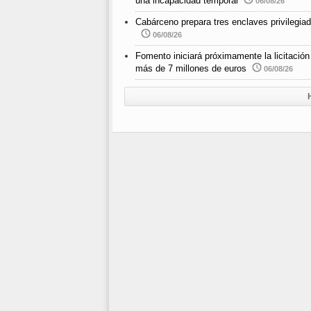
una incapacidad temporal
06/08/26
Cabárceno prepara tres enclaves privilegiad
06/08/26
Fomento iniciará próximamente la licitació
más de 7 millones de euros
06/08/26