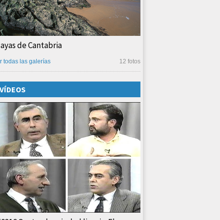
layas de Cantabria
r todas las galerías
12 fotos
VÍDEOS