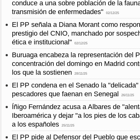
conduce a una sobre población de la fauna 
transmisión de enfermedades"
02/12/25
El PP señala a Diana Morant como respons
prestigio del CNIO, manchado por sospech
ética e institucional"
02/12/25
Buruaga encabeza la representación del P
concentración del domingo en Madrid contr
los que la sostienen
28/11/25
El PP condena en el Senado la "delicada" 
pescadores que faenan en Senegal
26/11/25
Íñigo Fernández acusa a Albares de "alent
Iberoamérica y dejar "a los pies de los ca
a los españoles
25/11/25
El PP pide al Defensor del Pueblo que es