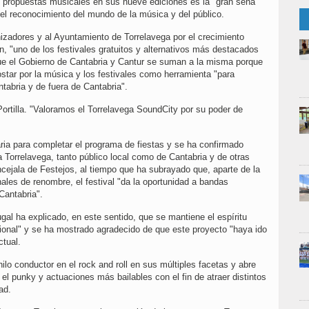
s propuestas musicales en sus nueve ediciones es la "gran seña
n el reconocimiento del mundo de la música y del público.
anizadores y al Ayuntamiento de Torrelavega por el crecimiento
n, "uno de los festivales gratuitos y alternativos más destacados
ue el Gobierno de Cantabria y Cantur se suman a la misma porque
postar por la música y los festivales como herramienta "para
antabria y de fuera de Cantabria".
ortilla. "Valoramos el Torrelavega SoundCity por su poder de
aria para completar el programa de fiestas y se ha confirmado
 Torrelavega, tanto público local como de Cantabria y de otras
jala de Festejos, al tiempo que ha subrayado que, aparte de la
ales de renombre, el festival "da la oportunidad a bandas
Cantabria".
ugal ha explicado, en este sentido, que se mantiene el espíritu
gional" y se ha mostrado agradecido de que este proyecto "haya ido
ctual.
lo conductor en el rock and roll en sus múltiples facetas y abre
el punky y actuaciones más bailables con el fin de atraer distintos
dad.