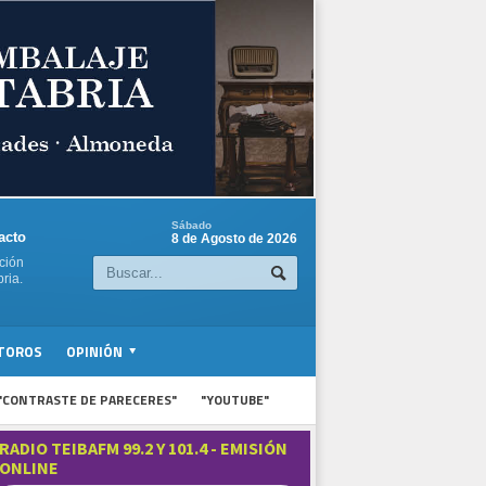
Sábado
acto
8 de Agosto de 2026
ción
ria.
TOROS
OPINIÓN
"CONTRASTE DE PARECERES"
"YOUTUBE"
RADIO TEIBAFM 99.2 Y 101.4 - EMISIÓN
ONLINE