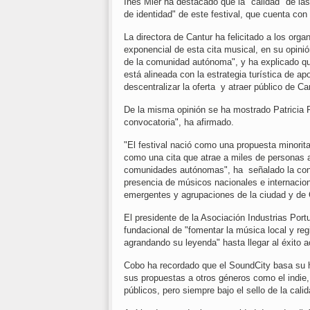
Inés Mier ha destacado que la "calidad" de la
de identidad" de este festival, que cuenta co
La directora de Cantur ha felicitado a los org
exponencial de esta cita musical, en su opinió
de la comunidad autónoma", y ha explicado q
está alineada con la estrategia turística de a
descentralizar la oferta y atraer público de C
De la misma opinión se ha mostrado Patricia P
convocatoria", ha afirmado.
"El festival nació como una propuesta minorit
como una cita que atrae a miles de personas a
comunidades autónomas", ha señalado la conce
presencia de músicos nacionales e internacion
emergentes y agrupaciones de la ciudad y de 
El presidente de la Asociación Industrias Port
fundacional de "fomentar la música local y re
agrandando su leyenda" hasta llegar al éxito a
Cobo ha recordado que el SoundCity basa su hi
sus propuestas a otros géneros como el indie, 
públicos, pero siempre bajo el sello de la cali