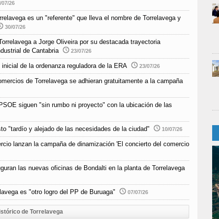
/07/26
elavega es un "referente" que lleva el nombre de Torrelavega y
30/07/26
orrelavega a Jorge Oliveira por su destacada trayectoria
ndustrial de Cantabria
23/07/26
 inicial de la ordenanza reguladora de la ERA
23/07/26
 comercios de Torrelavega se adhieran gratuitamente a la campaña
SOE siguen "sin rumbo ni proyecto" con la ubicación de las
o "tardío y alejado de las necesidades de la ciudad"
10/07/26
io lanzan la campaña de dinamización 'El concierto del comercio
guran las nuevas oficinas de Bondalti en la planta de Torrelavega
elavega es "otro logro del PP de Buruaga"
07/07/26
istórico de Torrelavega