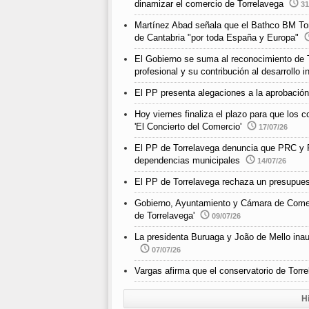
dinamizar el comercio de Torrelavega
31
Martínez Abad señala que el Bathco BM Torr
de Cantabria "por toda España y Europa"
El Gobierno se suma al reconocimiento de T
profesional y su contribución al desarrollo i
El PP presenta alegaciones a la aprobación
Hoy viernes finaliza el plazo para que los
'El Concierto del Comercio'
17/07/26
El PP de Torrelavega denuncia que PRC y P
dependencias municipales
14/07/26
El PP de Torrelavega rechaza un presupuest
Gobierno, Ayuntamiento y Cámara de Comerc
de Torrelavega'
09/07/26
La presidenta Buruaga y João de Mello inau
07/07/26
Vargas afirma que el conservatorio de Torr
H