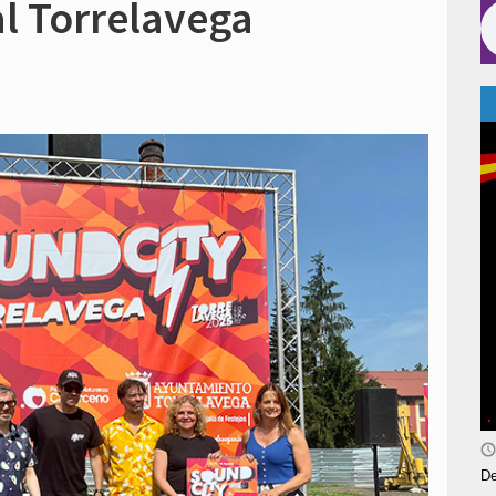
al Torrelavega
De