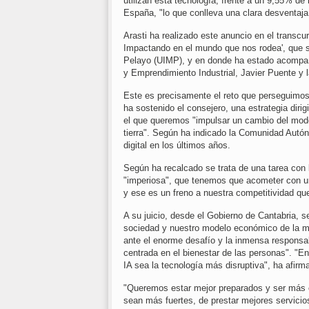
utilizan esta tecnología, frente a un 9,55% 
España, "lo que conlleva una clara desventaja
Arasti ha realizado este anuncio en el transcu
Impactando en el mundo que nos rodea', que 
Pelayo (UIMP), y en donde ha estado acompaña
y Emprendimiento Industrial, Javier Puente y l
Este es precisamente el reto que perseguimos
ha sostenido el consejero, una estrategia diri
el que queremos "impulsar un cambio del mod
tierra". Según ha indicado la Comunidad Autó
digital en los últimos años.
Según ha recalcado se trata de una tarea con 
"imperiosa", que tenemos que acometer con ur
y ese es un freno a nuestra competitividad qu
A su juicio, desde el Gobierno de Cantabria, s
sociedad y nuestro modelo económico de la man
ante el enorme desafío y la inmensa responsab
centrada en el bienestar de las personas". "En 
IA sea la tecnología más disruptiva", ha afirm
"Queremos estar mejor preparados y ser más 
sean más fuertes, de prestar mejores servic