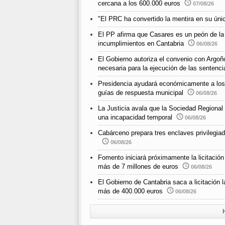
cercana a los 600.000 euros
07/08/26
"El PRC ha convertido la mentira en su únic
El PP afirma que Casares es un peón de la
incumplimientos en Cantabria
06/08/26
El Gobierno autoriza el convenio con Argoño
necesaria para la ejecución de las sentenci
Presidencia ayudará económicamente a los m
guías de respuesta municipal
06/08/26
La Justicia avala que la Sociedad Regional
una incapacidad temporal
06/08/26
Cabárceno prepara tres enclaves privilegiad
06/08/26
Fomento iniciará próximamente la licitació
más de 7 millones de euros
06/08/26
El Gobierno de Cantabria saca a licitación 
más de 400.000 euros
06/08/26