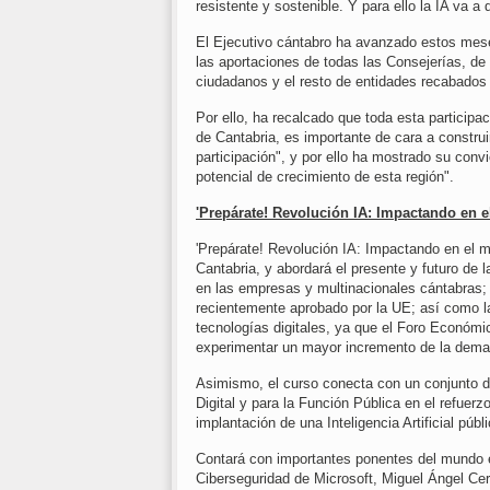
resistente y sostenible. Y para ello la IA va a
El Ejecutivo cántabro ha avanzado estos mese
las aportaciones de todas las Consejerías, de
ciudadanos y el resto de entidades recabados 
Por ello, ha recalcado que toda esta participa
de Cantabria, es importante de cara a construi
participación", y por ello ha mostrado su conv
potencial de crecimiento de esta región".
'Prepárate! Revolución IA: Impactando en 
'Prepárate! Revolución IA: Impactando en el m
Cantabria, y abordará el presente y futuro de l
en las empresas y multinacionales cántabras; 
recientemente aprobado por la UE; así como la
tecnologías digitales, ya que el Foro Económi
experimentar un mayor incremento de la demand
Asimismo, el curso conecta con un conjunto de
Digital y para la Función Pública en el refuerz
implantación de una Inteligencia Artificial púb
Contará con importantes ponentes del mundo e
Ciberseguridad de Microsoft, Miguel Ángel Cerv