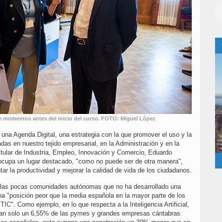
nte momentos antes del inicio del curso. FOTO: Miguel López
 una Agenda Digital, una estrategia con la que promover el uso y la
adas en nuestro tejido empresarial, en la Administración y en la
titular de Industria, Empleo, Innovación y Comercio, Eduardo
IA) ocupa un lugar destacado, "como no puede ser de otra manera",
tar la productividad y mejorar la calidad de vida de los ciudadanos.
e las pocas comunidades autónomas que no ha desarrollado una
 una "posición peor que la media española en la mayor parte de los
 TIC". Como ejemplo, en lo que respecta a la Inteligencia Artificial,
 tan solo un 6,55% de las pymes y grandes empresas cántabras