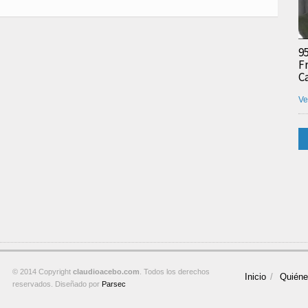
9
F
C
Ve
© 2014 Copyright
claudioacebo.com
. Todos los derechos
Inicio
Quién
reservados. Diseñado por
Parsec