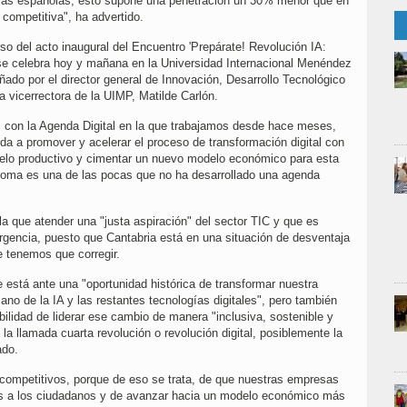
de las españolas, esto supone una penetración un 30% menor que en
 competitiva", ha advertido.
rso del acto inaugural del Encuentro 'Prepárate! Revolución IA:
se celebra hoy y mañana en la Universidad Internacional Menéndez
do por el director general de Innovación, Desarrollo Tecnológico
a vicerrectora de la UIMP, Matilde Carlón.
 con la Agenda Digital en la que trabajamos desde hace meses,
gida a promover y acelerar el proceso de transformación digital con
elo productivo y cimentar un nuevo modelo económico para esta
noma es una de las pocas que no ha desarrollado una agenda
la que atender una "justa aspiración" del sector TIC y que es
gencia, puesto que Cantabria está en una situación de desventaja
e tenemos que corregir.
e está ante una "oportunidad histórica de transformar nuestra
o de la IA y las restantes tecnologías digitales", pero también
ilidad de liderar ese cambio de manera "inclusiva, sostenible y
la llamada cuarta revolución o revolución digital, posiblemente la
ado.
competitivos, porque de eso se trata, de que nuestras empresas
ios a los ciudadanos y de avanzar hacia un modelo económico más