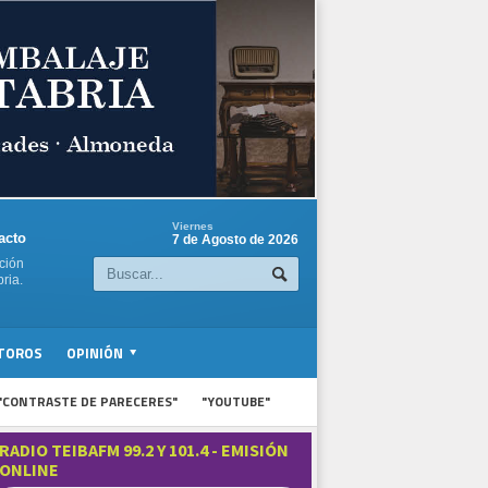
Viernes
acto
7 de Agosto de 2026
ción
ria.
TOROS
OPINIÓN
"CONTRASTE DE PARECERES"
"YOUTUBE"
RADIO TEIBAFM 99.2 Y 101.4 - EMISIÓN
ONLINE