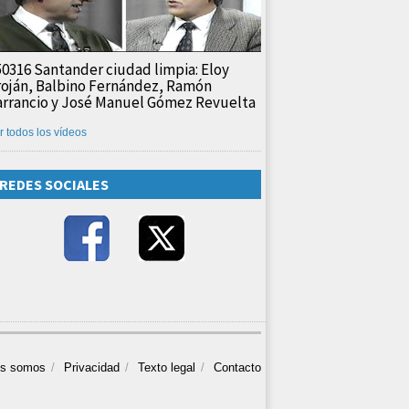
50316 Santander ciudad limpia: Eloy
roján, Balbino Fernández, Ramón
arrancio y José Manuel Gómez Revuelta
r todos los vídeos
REDES SOCIALES
es somos
Privacidad
Texto legal
Contacto