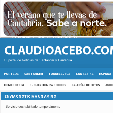
El portal de Noticias de Santander y Cantabria
PORTADA
SANTANDER
TORRELAVEGA
CANTABRIA
ESPAÑA
HEMEROTECA
PUBLICACIONES/PEDIDOS
GALERÍAS DE FOTOS
AUDI
ENVIAR NOTICIA A UN AMIGO
Servicio deshabilitado temporalmente