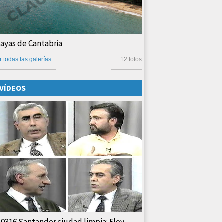
layas de Cantabria
r todas las galerías
12 fotos
VÍDEOS
50316 Santander ciudad limpia: Eloy