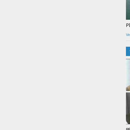
P
Ve
9