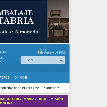
Sábado
acto
8 de Agosto de 2026
ción
ria.
TOROS
OPINIÓN
"CONTRASTE DE PARECERES"
"YOUTUBE"
RADIO TEIBAFM 99.2 Y 101.4 - EMISIÓN
ONLINE