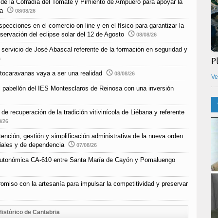
o de la Cofradía del Tomate y Pimiento de Ampuero para apoyar la
ra
08/08/26
pecciones en el comercio on line y en el físico para garantizar la
bservación del eclipse solar del 12 de Agosto
08/08/26
e servicio de José Abascal referente de la formación en seguridad y
P
6
tocaravanas vaya a ser una realidad
08/08/26
Ve
l pabellón del IES Montesclaros de Reinosa con una inversión
e recuperación de la tradición vitivinícola de Liébana y referente
8/26
nción, gestión y simplificación administrativa de la nueva orden
ciales y de dependencia
07/08/26
a autonómica CA-610 entre Santa María de Cayón y Pomaluengo
omiso con la artesanía para impulsar la competitividad y preservar
Histórico de Cantabria