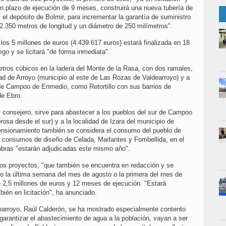
n plazo de ejecución de 9 meses, construirá una nueva tubería de
el depósito de Bolmir, para incrementar la garantía de suministro
2.350 metros de longitud y un diámetro de 250 milímetros".
los 5 millones de euros (4.439.617 euros) estará finalizada en 18
ego y se licitará "de forma inmediata".
ros cúbicos en la ladera del Monte de la Rasa, con dos ramales,
dad de Arroyo (municipio al este de Las Rozas de Valdearroyo) y a
de Campoo de Enmedio, como Retortillo con sus barrios de
 de Ebro.
el consejero, sirve para abastecer a los pueblos del sur de Campoo
sa desde el sur) y a la localidad de Izara del municipio de
sionamiento también se considera el consumo del pueblo de
consumos de diseño de Celada, Marlantes y Fombellida, en el
ras "estarán adjudicadas este mismo año".
 los proyectos, "que también se encuentra en redacción y se
 o la última semana del mes de agosto o la primera del mes de
e 2,5 millones de euros y 12 meses de ejecución. "Estará
bién en licitación", ha anunciado.
dearroyo, Raúl Calderón, se ha mostrado especialmente contento
garantizar el abastecimiento de agua a la población, vayan a ser