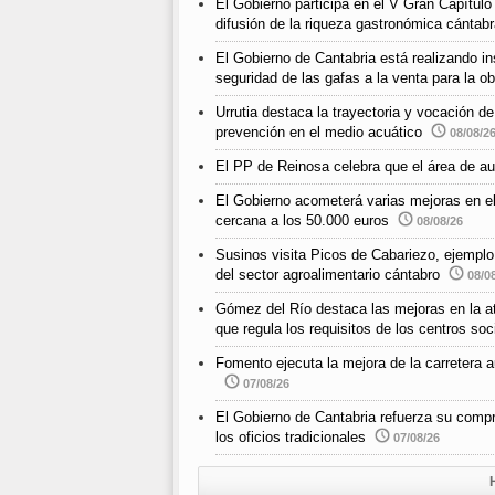
El Gobierno participa en el V Gran Capítul
difusión de la riqueza gastronómica cántab
El Gobierno de Cantabria está realizando ins
seguridad de las gafas a la venta para la o
Urrutia destaca la trayectoria y vocación d
prevención en el medio acuático
08/08/2
El PP de Reinosa celebra que el área de au
El Gobierno acometerá varias mejoras en e
cercana a los 50.000 euros
08/08/26
Susinos visita Picos de Cabariezo, ejemplo d
del sector agroalimentario cántabro
08/0
Gómez del Río destaca las mejoras en la ate
que regula los requisitos de los centros so
Fomento ejecuta la mejora de la carreter
07/08/26
El Gobierno de Cantabria refuerza su compr
los oficios tradicionales
07/08/26