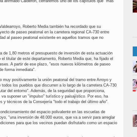
 ha afirmado Calderón, cerraremos uno de los capítulos que "más
aldearroyo, Roberto Media también ha recordado que su
yecto de paseo peatonal en la carretera regional CA-730 entre
idad al paseo peatonal existente en aquellos tramos que no
a de 1,80 metros el presupuesto de inversión de esta actuación
el titular de este departamento, Roberto Media que, ha fijado el
meses. A partir de ese plazo, "esos nuevos kilómetros de paseo
 de forma inmediata".
do muy positivamente la unión peatonal del tramo entre Arroyo y
 todos los pueblos que discurren a lo largo de la carretera CA-730
rutar del entorno". Además, de la seguridad que proporciona,
 va suponer un "impulso" turístico y paisajístico. Por eso, ha
y técnicos de la Consejería "todo el trabajo del último año".
ndicionamiento del espacio polivalente en las escuelas de
yo, "una inversión de 48.000 euros, que va a servir para arreglar
ndiciones para que los vecinos puedan disfrutarlo como un espacio