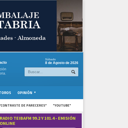
Sábado
acto
8 de Agosto de 2026
ción
ria.
TOROS
OPINIÓN
"CONTRASTE DE PARECERES"
"YOUTUBE"
RADIO TEIBAFM 99.2 Y 101.4 - EMISIÓN
ONLINE