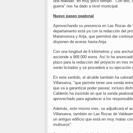
una realidad "en muy poco tiempo". Con ello,
guerra" nos ha dado a nivel municipal.
Nuevo paseo peatonal
Aprovechando su presencia en Las Rozas de V
departamento está ya con la redacción del pro
Matamorosa y Arija, que permitirá dar continu
disponen de aceras hasta Arija.
Con una longitud de 6 kilómetros y una anchur
asciende a 968.000 euros. Así lo ha anunciado 
plazo para la redacción del proyecto en tres 
serán licitados y se procederá a su ejecución
En este sentido, el alcalde también ha valora
Villanueva, "que permite tener una senda entre
que va a garantizar poder pasear, incluso disf
Calderón ha insistido en que la senda peatonal
aprovechado para agradecer a los responsables 
Además, este mismo mes, se adjudicará el aco
Villanueva, también en Las Rozas de Valdearro
un antiguo edificio que está en muy malas co
multiusos".