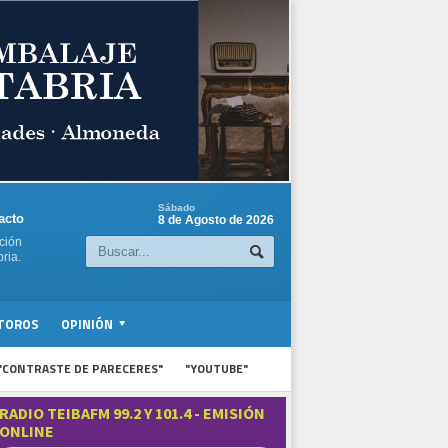
Sábado
acto
8 de Agosto de 2026
ción
ria.
TOROS
OPINIÓN
"CONTRASTE DE PARECERES"
"YOUTUBE"
RADIO TEIBAFM 99.2 Y 101.4 - EMISIÓN
ONLINE