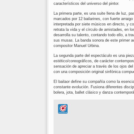
característicos del universo del pintor.
La primera parte, es una suite llena de luz, pa
marcados por 12 bailarines, con fuerte arraigo
interpretada por siete músicos en directo, y c
retrata la vida y el círculo de amistades, en l
desarrolla su talento, contando todo ello, a t
sus musas. La banda sonora de este primer act
compositor Manuel Urbina.
La segunda parte del espectáculo es una pieza
estético/coreográficos, de carácter contemporá
sensación de apreciar a través de los ojos del
con una composición original sinfónica compue
El bailaor define su compañía como la esencia
constante evolución. Fusiona diferentes disci
bolera, jota, ballet clásico y danza contempo