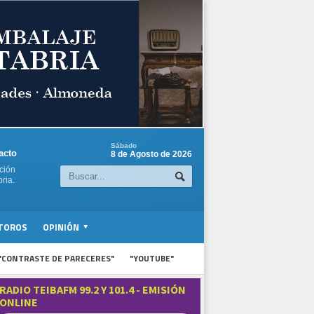
Sábado
acto
8 de Agosto de 2026
ción
ria.
TOROS
OPINIÓN
"CONTRASTE DE PARECERES"
"YOUTUBE"
RADIO TEIBAFM 99.2 Y 101.4 - EMISIÓN
ONLINE