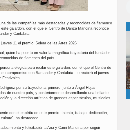
e una de las compañías más destacadas y reconocidas de flamenco
bir este galardón, con el que el Centro de Danza Mancina reconoce
tander y Cantabria
 jueves 11 el premio ‘Solera de las Artes 2026’.
l, quien ha puesto en valor la magnífica trayectoria del fundador
conocidas de flamenco del país.
persona elegida para recibir este galardón, con el que el Centro de
 su compromiso con Santander y Cantabria. Lo recibirá el jueves
e Festivales.
dríguez por su trayectoria, primero, junto a Ángel Rojas,
s de nuestro país, y posteriormente desarrollando una brillante
ducción y la dirección artística de grandes espectáculos, musicales
nte con el espíritu de este premio: talento, trabajo, dedicación,
cultura”, ha destacado.
adecimiento y felicitación a Ana y Cami Mancina por seguir