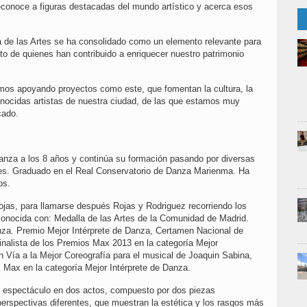
reconoce a figuras destacadas del mundo artístico y acerca esos
a de las Artes se ha consolidado como un elemento relevante para
to de quienes han contribuido a enriquecer nuestro patrimonio
mos apoyando proyectos como este, que fomentan la cultura, la
conocidas artistas de nuestra ciudad, de las que estamos muy
cado.
nza a los 8 años y continúa su formación pasando por diversas
ores. Graduado en el Real Conservatorio de Danza Marienma. Ha
os.
ojas, para llamarse después Rojas y Rodriguez recorriendo los
econocida con: Medalla de las Artes de la Comunidad de Madrid.
anza. Premio Mejor Intérprete de Danza, Certamen Nacional de
nalista de los Premios Max 2013 en la categoría Mejor
 Vía a la Mejor Coreografía para el musical de Joaquin Sabina,
 Max en la categoría Mejor Intérprete de Danza.
n espectáculo en dos actos, compuesto por dos piezas
erspectivas diferentes, que muestran la estética y los rasgos más