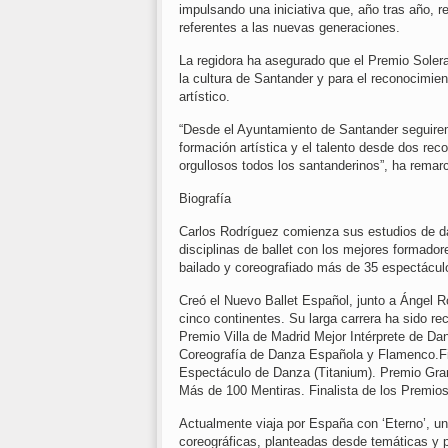
impulsando una iniciativa que, año tras año, 
referentes a las nuevas generaciones.
La regidora ha asegurado que el Premio Soler
la cultura de Santander y para el reconocimien
artístico.
“Desde el Ayuntamiento de Santander seguire
formación artística y el talento desde dos re
orgullosos todos los santanderinos”, ha remar
Biografía
Carlos Rodríguez comienza sus estudios de da
disciplinas de ballet con los mejores formad
bailado y coreografiado más de 35 espectácul
Creó el Nuevo Ballet Español, junto a Ángel R
cinco continentes. Su larga carrera ha sido r
Premio Villa de Madrid Mejor Intérprete de D
Coreografía de Danza Española y Flamenco.Fi
Espectáculo de Danza (Titanium). Premio Gran
Más de 100 Mentiras. Finalista de los Premios
Actualmente viaja por España con ‘Eterno’, u
coreográficas, planteadas desde temáticas y p