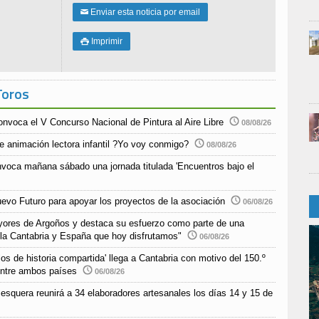
Enviar esta noticia por email
✉
Imprimir

Toros
nvoca el V Concurso Nacional de Pintura al Aire Libre
08/08/26
 de animación lectora infantil ?Yo voy conmigo?
08/08/26
nvoca mañana sábado una jornada titulada 'Encuentros bajo el
uevo Futuro para apoyar los proyectos de la asociación
06/08/26
yores de Argoños y destaca su esfuerzo como parte de una
 la Cantabria y España que hoy disfrutamos"
06/08/26
s de historia compartida' llega a Cantabria con motivo del 150.º
 entre ambos países
06/08/26
esquera reunirá a 34 elaboradores artesanales los días 14 y 15 de