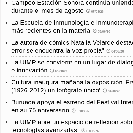
Campoo Estación Sonora continúa uniendo
durante el mes de agosto
05/08/26
La Escuela de Inmunología e Inmunoterapi
más recientes en la materia
05/08/26
La autora de cómics Natalia Velarde desta
error se encuentra la voz propia"
04/08/26
La UIMP se convierte en un lugar de diálog
e innovación
04/08/26
Cultura inaugura mañana la exposición 'F
(1926-2012) un fotógrafo único'
04/08/26
Buruaga apoya el estreno del Festival Int
en su 75 aniversario
03/08/26
La UIMP abre un espacio de reflexión sobr
tecnologías avanzadas
03/08/26