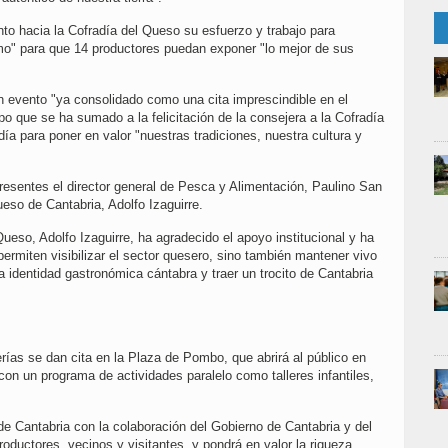
to hacia la Cofradía del Queso su esfuerzo y trabajo para
simo" para que 14 productores puedan exponer "lo mejor de sus
un evento "ya consolidado como una cita imprescindible en el
po que se ha sumado a la felicitación de la consejera a la Cofradía
día para poner en valor "nuestras tradiciones, nuestra cultura y
resentes el director general de Pesca y Alimentación, Paulino San
ueso de Cantabria, Adolfo Izaguirre.
Queso, Adolfo Izaguirre, ha agradecido el apoyo institucional y ha
permiten visibilizar el sector quesero, sino también mantener vivo
la identidad gastronómica cántabra y traer un trocito de Cantabria
erías se dan cita en la Plaza de Pombo, que abrirá al público en
on un programa de actividades paralelo como talleres infantiles,
de Cantabria con la colaboración del Gobierno de Cantabria y del
oductores, vecinos y visitantes, y pondrá en valor la riqueza