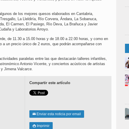
r algunos de los mejores quesos elaborados en Cantabria,
Tresgallo, La Lleldiría, Río Corvera, Ándara, La Sobanuca,
a, El Carmen, El Pasiego, Río Deva, La Brañuca y Javier
Cudaña y Laboratorios Arroyo.
rde, de 11.30 a 15.00 horas y de 18.00 a 22.00 horas, y como en
so a un precio único de 2 euros, que podrán acompañarse con
tividades paralelas entre las que destacarán talleres infantiles,
stronómico Antonio Vicente, y conciertos acústicos de artistas
 y Jimena Valcarce.
Compartir este artículo
Enviar esta noticia por email
✉
Imprimir
