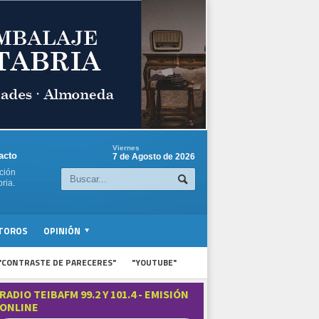
Viernes
acto
7 de Agosto de 2026
ción
ria.
TOROS
OPINIÓN
"CONTRASTE DE PARECERES"
"YOUTUBE"
RADIO TEIBAFM 99.2 Y 101.4 - EMISIÓN
ONLINE