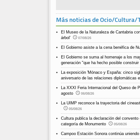
Más noticias de Ocio/Cultura/
El Museo de la Naturaleza de Cantabria co
árbol'
07/08/26
El Gobierno asiste a la cena benéfica de N
El Gobierno se suma al homenaje a los ma
generación "que ha hecho posible construir
La exposición 'Mónaco y España: cinco siglo
aniversario de las relaciones diplomáticas
La XXXI Feria Internacional del Queso de P
agosto
06/08/26
La UIMP reconoce la trayectoria del cineast
05/08/26
Cultura publica la declaración del convento
categoría de Monumento
05/08/26
Campoo Estación Sonora continúa uniendo 