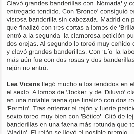
Clavó grandes banderillas con 'Nómada' y 
entregado tendido. Con 'Bronce' consiguió
vistosa banderilla sin cabezada. Madrid en 
que finalizó con tres cortas a lomos de 'Brill
entró a la segunda, la clamorosa petición p
dos orejas. Al segundo lo toreó muy ceñido 
y clavó grandes banderillas. Con 'Lío' la lab
más aún fue con dos rosas y dos banderillas c
rejón no entró.
Lea Vicens
llegó mucho a los tendidos en el
el sexto. A lomos de 'Jocker' y de 'Diluvió' 
en una notable faena que finalizó con dos r
'Fermín'. Tras enterrar el rejón y fuerte petic
sexto toreo muy bien con 'Bético'. Citó de l
banderillas en una faena más rotunda que t
'Aladín'. El rejón se llevó el posible premio.