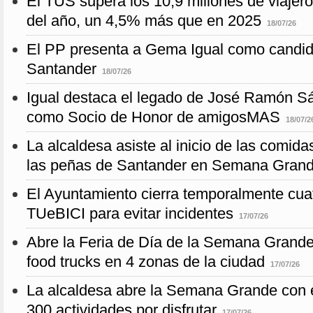
El TUS supera los 10,9 millones de viajer
del año, un 4,5% más que en 2025
18/07/26
El PP presenta a Gema Igual como candida
Santander
18/07/26
Igual destaca el legado de José Ramón 
como Socio de Honor de amigosMAS
18/07/2
La alcaldesa asiste al inicio de las comida
las peñas de Santander en Semana Gran
El Ayuntamiento cierra temporalmente cua
TUeBICI para evitar incidentes
17/07/26
Abre la Feria de Día de la Semana Grande
food trucks en 4 zonas de la ciudad
17/07/26
La alcaldesa abre la Semana Grande con 
300 actividades por disfrutar
17/07/26