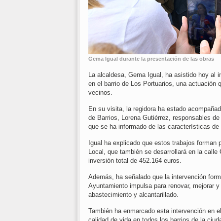
Gema Igual durante la presentación de las obras
La alcaldesa, Gema Igual, ha asistido hoy al i
en el barrio de Los Portuarios, una actuación q
vecinos.
En su visita, la regidora ha estado acompañad
de Barrios, Lorena Gutiérrez, responsables de 
que se ha informado de las características de 
Igual ha explicado que estos trabajos forman 
Local, que también se desarrollará en la calle
inversión total de 452.164 euros.
Además, ha señalado que la intervención forma 
Ayuntamiento impulsa para renovar, mejorar y s
abastecimiento y alcantarillado.
También ha enmarcado esta intervención en el 
calidad de vida en todos los barrios de la ciu