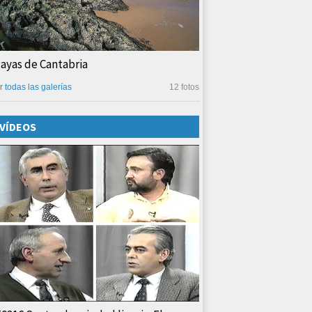
layas de Cantabria
r todas las galerías
12 fotos
VÍDEOS