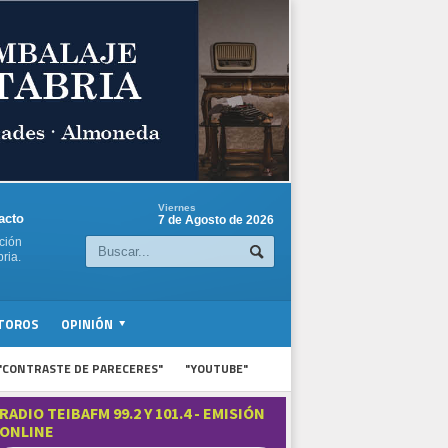
Viernes
acto
7 de Agosto de 2026
ción
ria.
TOROS
OPINIÓN
"CONTRASTE DE PARECERES"
"YOUTUBE"
RADIO TEIBAFM 99.2 Y 101.4 - EMISIÓN
ONLINE