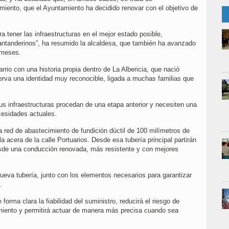
iento, que el Ayuntamiento ha decidido renovar con el objetivo de
 tener las infraestructuras en el mejor estado posible,
santanderinos”, ha resumido la alcaldesa, que también ha avanzado
 meses.
rrio con una historia propia dentro de La Albericia, que nació
serva una identidad muy reconocible, ligada a muchas familias que
us infraestructuras procedan de una etapa anterior y necesiten una
cesidades actuales.
a red de abastecimiento de fundición dúctil de 100 milímetros de
la acera de la calle Portuarios. Desde esa tubería principal partirán
desde una conducción renovada, más resistente y con mejores
nueva tubería, junto con los elementos necesarios para garantizar
.
forma clara la fiabilidad del suministro, reducirá el riesgo de
imiento y permitirá actuar de manera más precisa cuando sea