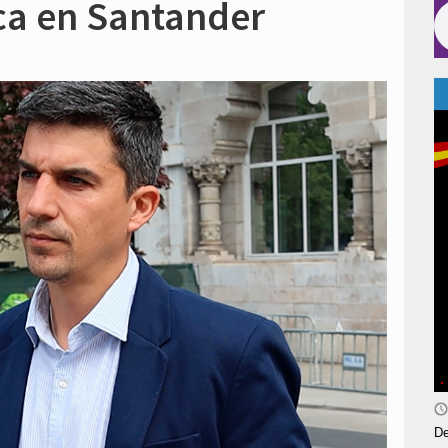
ica en Santander
De