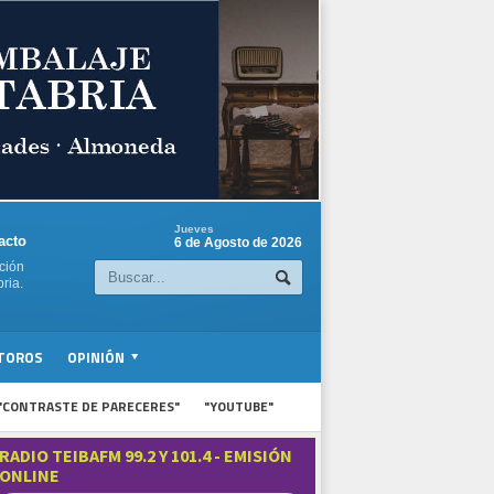
Jueves
acto
6 de Agosto de 2026
ción
ria.
TOROS
OPINIÓN
"CONTRASTE DE PARECERES"
"YOUTUBE"
RADIO TEIBAFM 99.2 Y 101.4 - EMISIÓN
ONLINE