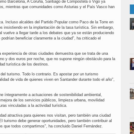
como Barcelona, A Coruña, Santiago de Compostela o Vigo ya
tivos, mientras que comunidades como Asturias y el País Vasco han
. Incluso alcaldes del Partido Popular como Paco de la Torre en
 insistiendo en la implantación de la tasa turística. Sin embargo,
l vuelve a llegar tarde a los debates que ya se están produciendo
odrían beneficiar claramente a la ciudad", ha criticado el
 experiencia de otras ciudades demuestra que se trata de una
no y dos euros por noche, que no supone ningún obstáculo para la
dad turística de los destinos.
 del turismo. Todo lo contrario. Es apostar por un turismo
alidad de vida de quienes viven en Santander durante todo el año",
e íntegramente a actuaciones de sostenibilidad ambiental,
 mejora de los servicios públicos, limpieza urbana, movilidad
ras vinculadas a la actividad turística.
ad atractiva para quienes nos visitan, pero también una ciudad
l turismo debe generar oportunidades, pero también contribuir al
ios que todos compartimos", ha concluido Daniel Fernández.