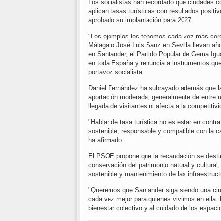
Los socialistas han recordado que ciudades 
aplican tasas turísticas con resultados posi
aprobado su implantación para 2027.
"Los ejemplos los tenemos cada vez más cerca
Málaga o José Luis Sanz en Sevilla llevan años
en Santander, el Partido Popular de Gema Igua
en toda España y renuncia a instrumentos que p
portavoz socialista.
Daniel Fernández ha subrayado además que la
aportación moderada, generalmente de entre u
llegada de visitantes ni afecta a la competitivi
"Hablar de tasa turística no es estar en contra
sostenible, responsable y compatible con la c
ha afirmado.
El PSOE propone que la recaudación se destin
conservación del patrimonio natural y cultural,
sostenible y mantenimiento de las infraestructu
"Queremos que Santander siga siendo una ciud
cada vez mejor para quienes vivimos en ella. E
bienestar colectivo y al cuidado de los espac