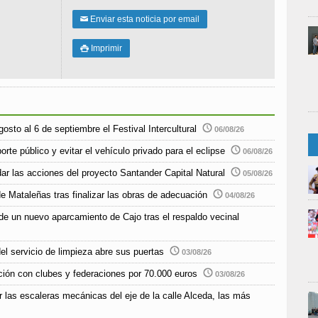
Enviar esta noticia por email
✉
Imprimir

sto al 6 de septiembre el Festival Intercultural
06/08/26
rte público y evitar el vehículo privado para el eclipse
06/08/26
r las acciones del proyecto Santander Capital Natural
05/08/26
e Mataleñas tras finalizar las obras de adecuación
04/08/26
de un nuevo aparcamiento de Cajo tras el respaldo vecinal
el servicio de limpieza abre sus puertas
03/08/26
ción con clubes y federaciones por 70.000 euros
03/08/26
r las escaleras mecánicas del eje de la calle Alceda, las más