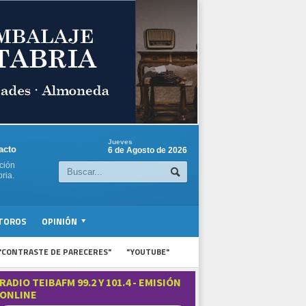
Jueves
acto
6 de Agosto de 2026
ción
ria.
TOROS
OPINIÓN
"CONTRASTE DE PARECERES"
"YOUTUBE"
RADIO TEIBAFM 99.2 Y 101.4 - EMISIÓN
ONLINE