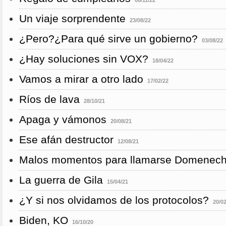
08/11/22
Un viaje sorprendente
23/08/22
¿Pero?¿Para qué sirve un gobierno?
03/08/22
¿Hay soluciones sin VOX?
18/04/22
Vamos a mirar a otro lado
17/02/22
Ríos de lava
28/10/21
Apaga y vámonos
20/08/21
Ese afán destructor
12/08/21
Malos momentos para llamarse Domenec
La guerra de Gila
15/04/21
¿Y si nos olvidamos de los protocolos?
20/0
Biden, KO
16/10/20