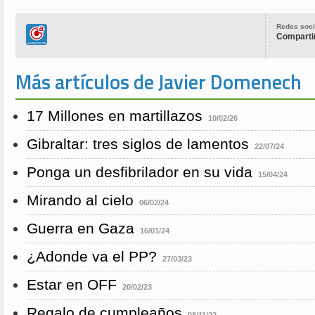
Redes soci
Compartir
Más artículos de Javier Domenech
17 Millones en martillazos
10/02/26
Gibraltar: tres siglos de lamentos
22/07/24
Ponga un desfibrilador en su vida
15/04/24
Mirando al cielo
06/02/24
Guerra en Gaza
16/01/24
¿Adonde va el PP?
27/03/23
Estar en OFF
20/02/23
Regalo de cumpleaños