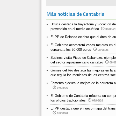
Más noticias de Cantabria
Urrutia destaca la trayectoria y vocación d
prevención en el medio acuático
08/08/2
El PP de Reinosa celebra que el área de au
El Gobierno acometerá varias mejoras en e
cercana a los 50.000 euros
08/08/26
Susinos visita Picos de Cabariezo, ejemplo d
del sector agroalimentario cántabro
08/0
Gómez del Río destaca las mejoras en la ate
que regula los requisitos de los centros so
Fomento ejecuta la mejora de la carreter
07/08/26
El Gobierno de Cantabria refuerza su compr
los oficios tradicionales
07/08/26
El PP destaca que el nuevo mapa del transp
07/08/26