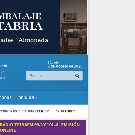
Sábado
acto
8 de Agosto de 2026
ción
ria.
TOROS
OPINIÓN
"CONTRASTE DE PARECERES"
"YOUTUBE"
RADIO TEIBAFM 99.2 Y 101.4 - EMISIÓN
ONLINE