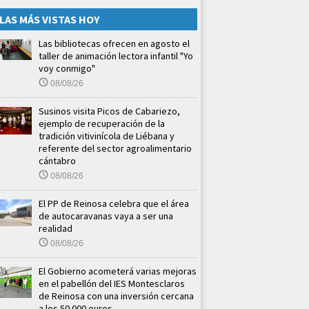
LAS MÁS VISTAS HOY
Las bibliotecas ofrecen en agosto el
taller de animación lectora infantil "Yo
voy conmigo"
08/08/26
Susinos visita Picos de Cabariezo,
ejemplo de recuperación de la
tradición vitivinícola de Liébana y
referente del sector agroalimentario
cántabro
08/08/26
El PP de Reinosa celebra que el área
de autocaravanas vaya a ser una
realidad
08/08/26
El Gobierno acometerá varias mejoras
en el pabellón del IES Montesclaros
de Reinosa con una inversión cercana
a los 50.000 euros