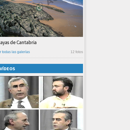
layas de Cantabria
r todas las galerías
12 fotos
VÍDEOS