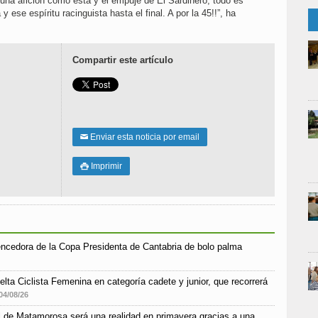
 una afición como ésta y el empuje de El Sardinero, todo es
y ese espíritu racinguista hasta el final. A por la 45!!”, ha
Compartir este artículo
Enviar esta noticia por email
✉
Imprimir

encedora de la Copa Presidenta de Cantabria de bolo palma
elta Ciclista Femenina en categoría cadete y junior, que recorrerá
04/08/26
ial de Matamorosa será una realidad en primavera gracias a una