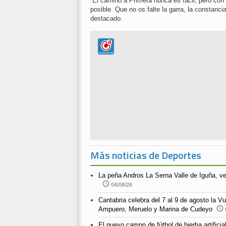
“El camino a Primera nunca es fácil, pero con
posible. Que no os falte la garra, la constancia 
destacado.
Más noticias de Deportes
La peña Andros La Serna Valle de Iguña, v
04/08/26
Cantabria celebra del 7 al 9 de agosto la Vu
Ampuero, Meruelo y Marina de Cudeyo
El nuevo campo de fútbol de hierba artific