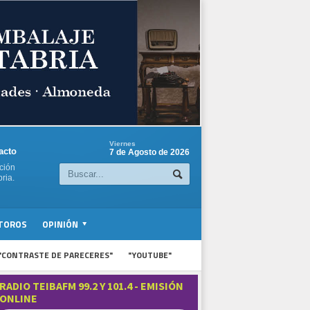
Viernes
acto
7 de Agosto de 2026
ción
ria.
TOROS
OPINIÓN
"CONTRASTE DE PARECERES"
"YOUTUBE"
RADIO TEIBAFM 99.2 Y 101.4 - EMISIÓN
ONLINE