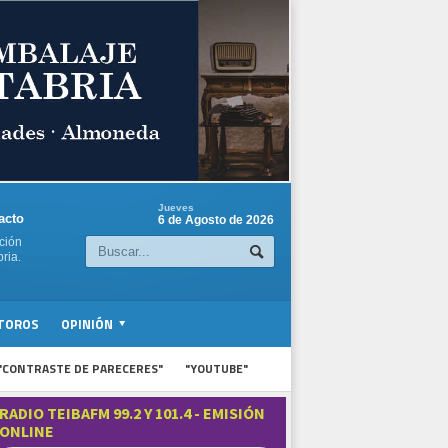
Jueves
acto
6 de Agosto de 2026
ción
ria.
TOROS
OPINIÓN
"CONTRASTE DE PARECERES"
"YOUTUBE"
RADIO TEIBAFM 99.2 Y 101.4 - EMISIÓN
ONLINE