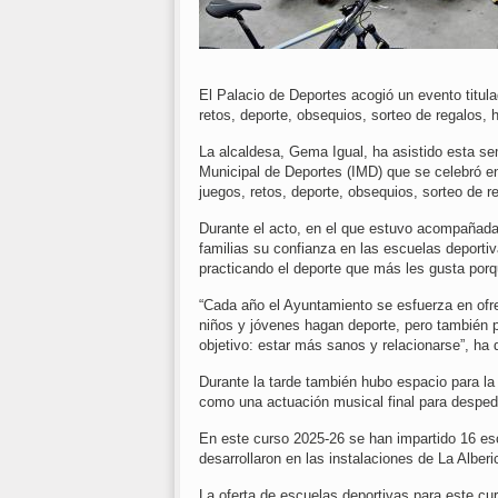
El Palacio de Deportes acogió un evento titulad
retos, deporte, obsequios, sorteo de regalos, 
La alcaldesa, Gema Igual, ha asistido esta sem
Municipal de Deportes (IMD) que se celebró en
juegos, retos, deporte, obsequios, sorteo de r
Durante el acto, en el que estuvo acompañada 
familias su confianza en las escuelas deporti
practicando el deporte que más les gusta por
“Cada año el Ayuntamiento se esfuerza en ofre
niños y jóvenes hagan deporte, pero también p
objetivo: estar más sanos y relacionarse”, ha
Durante la tarde también hubo espacio para la 
como una actuación musical final para despedi
En este curso 2025-26 se han impartido 16 e
desarrollaron en las instalaciones de La Alber
La oferta de escuelas deportivas para este cur