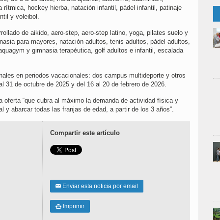
rítmica, hockey hierba, natación infantil, pádel infantil, patinaje
til y voleibol.
ollado de aikido, aero-step, aero-step latino, yoga, pilates suelo y
nasia para mayores, natación adultos, tenis adultos, pádel adultos,
quagym y gimnasia terapéutica, golf adultos e infantil, escalada
les en periodos vacacionales: dos campus multideporte y otros
al 31 de octubre de 2025 y del 16 al 20 de febrero de 2026.
a oferta “que cubra al máximo la demanda de actividad física y
oral y abarcar todas las franjas de edad, a partir de los 3 años”.
Compartir este artículo
Enviar esta noticia por email
✉
Imprimir
