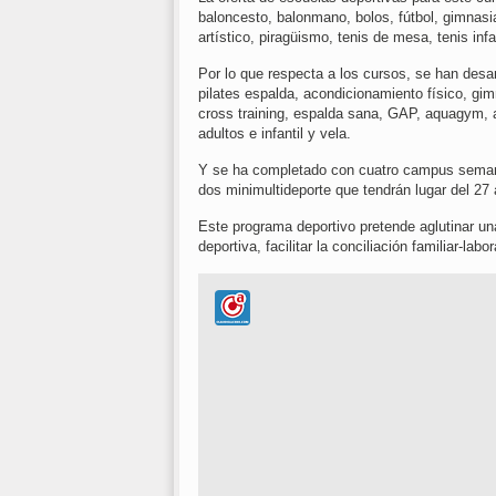
baloncesto, balonmano, bolos, fútbol, gimnasia 
artístico, piragüismo, tenis de mesa, tenis infan
Por lo que respecta a los cursos, se han desarr
pilates espalda, acondicionamiento físico, gim
cross training, espalda sana, GAP, aquagym, a
adultos e infantil y vela.
Y se ha completado con cuatro campus semana
dos minimultideporte que tendrán lugar del 27 
Este programa deportivo pretende aglutinar un
deportiva, facilitar la conciliación familiar-lab