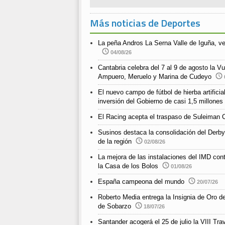
Más noticias de Deportes
La peña Andros La Serna Valle de Iguña, v
04/08/26
Cantabria celebra del 7 al 9 de agosto la Vu
Ampuero, Meruelo y Marina de Cudeyo
El nuevo campo de fútbol de hierba artific
inversión del Gobierno de casi 1,5 millones
El Racing acepta el traspaso de Suleiman 
Susinos destaca la consolidación del Derby
de la región
02/08/26
La mejora de las instalaciones del IMD cont
la Casa de los Bolos
01/08/26
España campeona del mundo
20/07/26
Roberto Media entrega la Insignia de Oro d
de Sobarzo
18/07/26
Santander acogerá el 25 de julio la VIII 