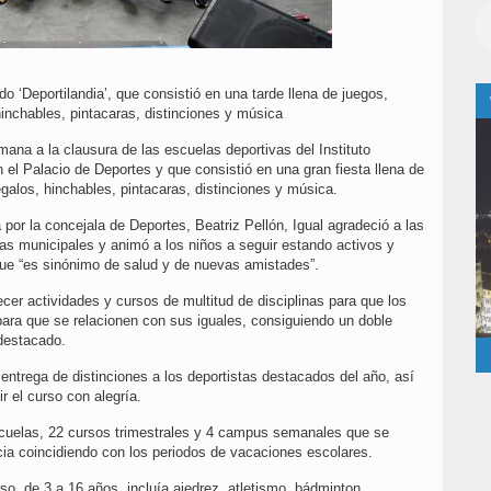
o ‘Deportilandia’, que consistió en una tarde llena de juegos,
hinchables, pintacaras, distinciones y música
ana a la clausura de las escuelas deportivas del Instituto
 el Palacio de Deportes y que consistió en una gran fiesta llena de
egalos, hinchables, pintacaras, distinciones y música.
por la concejala de Deportes, Beatriz Pellón, Igual agradeció a las
vas municipales y animó a los niños a seguir estando activos y
que “es sinónimo de salud y de nuevas amistades”.
cer actividades y cursos de multitud de disciplinas para que los
ara que se relacionen con sus iguales, consiguiendo un doble
 destacado.
entrega de distinciones a los deportistas destacados del año, así
r el curso con alegría.
scuelas, 22 cursos trimestrales y 4 campus semanales que se
icia coincidiendo con los periodos de vacaciones escolares.
so, de 3 a 16 años, incluía ajedrez, atletismo, bádminton,