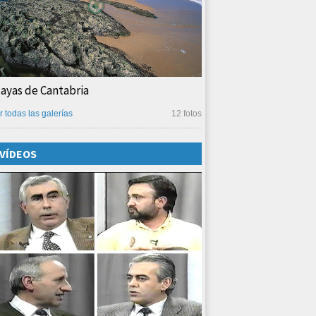
layas de Cantabria
r todas las galerías
12 fotos
VÍDEOS