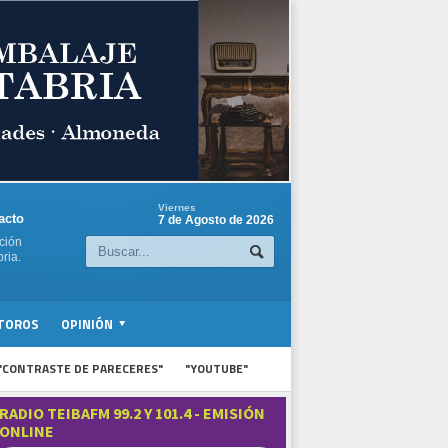
Viernes
acto
7 de Agosto de 2026
ción
ria.
TOROS
OPINIÓN
"CONTRASTE DE PARECERES"
"YOUTUBE"
RADIO TEIBAFM 99.2 Y 101.4 - EMISIÓN
ONLINE