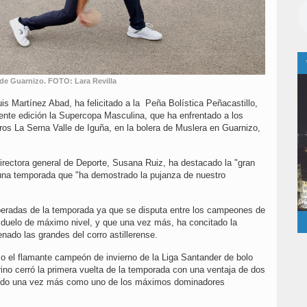
o de Guarnizo. FOTO: Lara Revilla
is Martínez Abad, ha felicitado a la Peña Bolística Peñacastillo,
nte edición la Supercopa Masculina, que ha enfrentado a los
os La Serna Valle de Iguña, en la bolera de Muslera en Guarnizo,
irectora general de Deporte, Susana Ruiz, ha destacado la "gran
una temporada que "ha demostrado la pujanza de nuestro
peradas de la temporada ya que se disputa entre los campeones de
 duelo de máximo nivel, y que una vez más, ha concitado la
nado las grandes del corro astillerense.
 el flamante campeón de invierno de la Liga Santander de bolo
no cerró la primera vuelta de la temporada con una ventaja de dos
cando una vez más como uno de los máximos dominadores