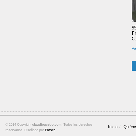
9
F
C
Ve
© 2014 Copyright
claudioacebo.com
. Todos los derechos
Inicio
Quién
reservados. Diseñado por
Parsec