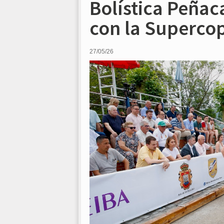
Bolística Peñac
con la Superco
27/05/26