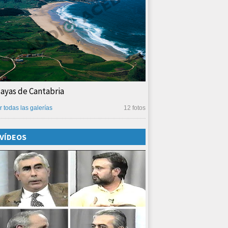
layas de Cantabria
r todas las galerías
12 fotos
VÍDEOS