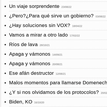
Un viaje sorprendente
23/08/22
¿Pero?¿Para qué sirve un gobierno?
03/08/22
¿Hay soluciones sin VOX?
18/04/22
Vamos a mirar a otro lado
17/02/22
Ríos de lava
28/10/21
Apaga y vámonos
14/09/21
Apaga y vámonos
20/08/21
Ese afán destructor
12/08/21
Malos momentos para llamarse Domenec
¿Y si nos olvidamos de los protocolos?
20/0
Biden, KO
16/10/20