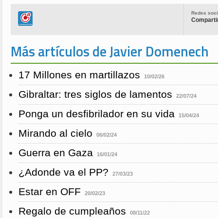
Redes soci
Compartir
Más artículos de Javier Domenech
17 Millones en martillazos
10/02/26
Gibraltar: tres siglos de lamentos
22/07/24
Ponga un desfibrilador en su vida
15/04/24
Mirando al cielo
06/02/24
Guerra en Gaza
16/01/24
¿Adonde va el PP?
27/03/23
Estar en OFF
20/02/23
Regalo de cumpleaños
08/11/22