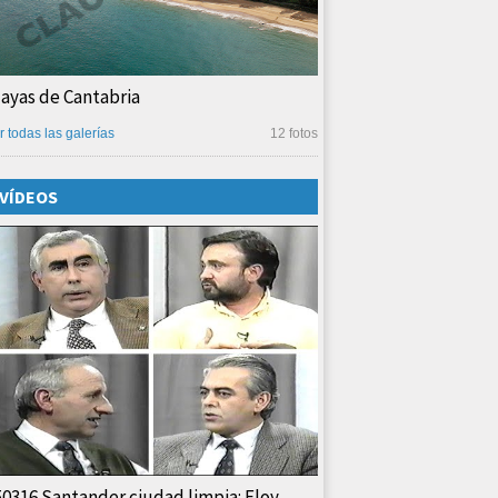
layas de Cantabria
r todas las galerías
12 fotos
VÍDEOS
50316 Santander ciudad limpia: Eloy