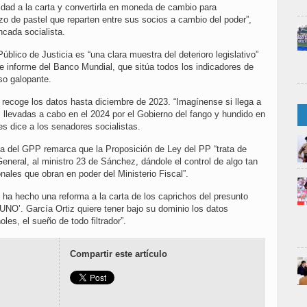
dad a la carta y convertirla en moneda de cambio para
zo de pastel que reparten entre sus socios a cambio del poder”,
ncada socialista.
úblico de Justicia es “una clara muestra del deterioro legislativo”
nte informe del Banco Mundial, que sitúa todos los indicadores de
so galopante.
recoge los datos hasta diciembre de 2023. “Imagínense si llega a
as llevadas a cabo en el 2024 por el Gobierno del fango y hundido en
les dice a los senadores socialistas.
cia del GPP remarca que la Proposición de Ley del PP “trata de
General, al ministro 23 de Sánchez, dándole el control de algo tan
nales que obran en poder del Ministerio Fiscal”.
a hecho una reforma a la carta de los caprichos del presunto
 ‘UNO’. García Ortiz quiere tener bajo su dominio los datos
les, el sueño de todo filtrador”.
Compartir este artículo