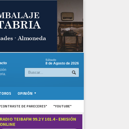
Sábado
acto
8 de Agosto de 2026
ción
ria.
TOROS
OPINIÓN
"CONTRASTE DE PARECERES"
"YOUTUBE"
RADIO TEIBAFM 99.2 Y 101.4 - EMISIÓN
ONLINE