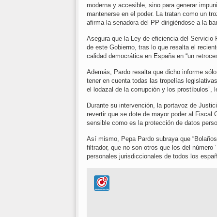
moderna y accesible, sino para generar impuni
mantenerse en el poder. La tratan como un tro
afirma la senadora del PP dirigiéndose a la ba
Asegura que la Ley de eficiencia del Servicio P
de este Gobierno, tras lo que resalta el recie
calidad democrática en España en “un retroce
Además, Pardo resalta que dicho informe sólo 
tener en cuenta todas las tropelías legislativ
el lodazal de la corrupción y los prostíbulos”, 
Durante su intervención, la portavoz de Justi
revertir que se dote de mayor poder al Fiscal 
sensible como es la protección de datos perso
Así mismo, Pepa Pardo subraya que “Bolaños h
filtrador, que no son otros que los del número
personales jurisdiccionales de todos los españo