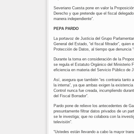
Severiano Cuesta pone en valor la Proposició
Derecho y que pretende que el fiscal delegado
manera independiente”.
PEPA PARDO
La portavoz de Justicia del Grupo Parlamentar
General del Estado, “el fiscal filtrador”, quien 
Protección de Datos, al tiempo que denuncia “el
Durante la toma en consideración de la Propos
se regula el Estatuto Orgánico del Ministerio 
eficiencia en materia del Servicio Público de J
Así, asegura que también “es contraria tanto 
la interna”, ya que ambas exigen la existencia
Control nunca fue creada, incumpliendo durant
del Fiscal Borrador”.
Pardo pone de relieve los antecedentes de Garc
presuntamente filtrar datos privados de un part
se le investiga; que no colabora con la invest
televisión”.
“Ustedes están llevando a cabo la mayor tran