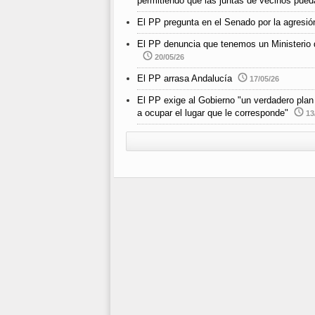
permitiendo que las juntas de vecinos pued
El PP pregunta en el Senado por la agresió
El PP denuncia que tenemos un Ministerio d
20/05/26
El PP arrasa Andalucía
17/05/26
El PP exige al Gobierno "un verdadero plan 
a ocupar el lugar que le corresponde"
13