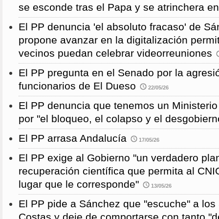
se esconde tras el Papa y se atrinchera e
El PP denuncia 'el absoluto fracaso' de S
propone avanzar en la digitalización permi
vecinos puedan celebrar videorreuniones
El PP pregunta en el Senado por la agresi
funcionarios de El Dueso
22/05/26
El PP denuncia que tenemos un Ministeri
por "el bloqueo, el colapso y el desgobiern
El PP arrasa Andalucía
17/05/26
El PP exige al Gobierno "un verdadero pla
recuperación científica que permita al CNI
lugar que le corresponde"
13/05/26
El PP pide a Sánchez que "escuche" a los 
Costas y deje de comportarse con tanto "