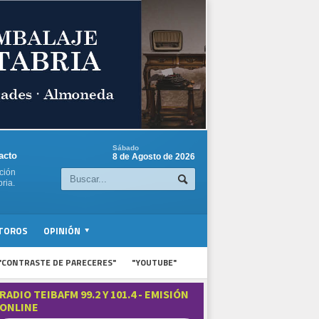
Sábado
acto
8 de Agosto de 2026
ción
ria.
TOROS
OPINIÓN
"CONTRASTE DE PARECERES"
"YOUTUBE"
RADIO TEIBAFM 99.2 Y 101.4 - EMISIÓN
ONLINE