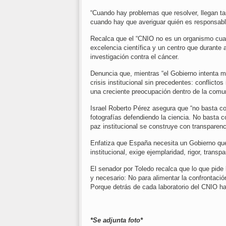
“Cuando hay problemas que resolver, llegan tar
cuando hay que averiguar quién es responsable
Recalca que el “CNIO no es un organismo cualq
excelencia científica y un centro que durant
investigación contra el cáncer.
Denuncia que, mientras “el Gobierno intenta m
crisis institucional sin precedentes: conflictos
una creciente preocupación dentro de la comun
Israel Roberto Pérez asegura que “no basta c
fotografías defendiendo la ciencia. No basta co
paz institucional se construye con transparenc
Enfatiza que España necesita un Gobierno que
institucional, exige ejemplaridad, rigor, transp
El senador por Toledo recalca que lo que pide
y necesario: No para alimentar la confrontación
Porque detrás de cada laboratorio del CNIO h
*Se adjunta foto*