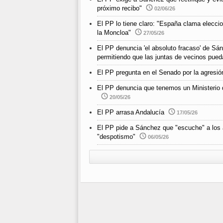
próximo recibo"
02/06/26
El PP lo tiene claro: "España clama elecci
la Moncloa"
27/05/26
El PP denuncia 'el absoluto fracaso' de Sán
permitiendo que las juntas de vecinos pued
El PP pregunta en el Senado por la agresió
El PP denuncia que tenemos un Ministerio d
20/05/26
El PP arrasa Andalucía
17/05/26
El PP pide a Sánchez que "escuche" a los 
"despotismo"
06/05/26