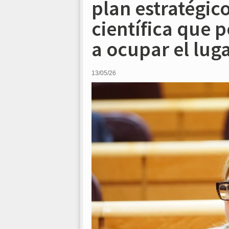
plan estratégic
científica que 
a ocupar el lug
13/05/26