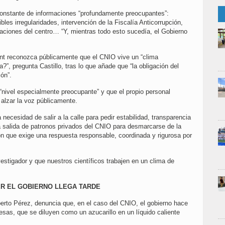
onstante de informaciones “profundamente preocupantes”:
les irregularidades, intervención de la Fiscalía Anticorrupción,
alaciones del centro… “Y, mientras todo esto sucedía, el Gobierno
nt reconozca públicamente que el CNIO vive un “clima
?”, pregunta Castillo, tras lo que añade que “la obligación del
ión”.
“nivel especialmente preocupante” y que el propio personal
alzar la voz públicamente.
 necesidad de salir a la calle para pedir estabilidad, transparencia
la salida de patronos privados del CNIO para desmarcarse de la
ión que exige una respuesta responsable, coordinada y rigurosa por
estigador y que nuestros científicos trabajen en un clima de
R EL GOBIERNO LLEGA TARDE
berto Pérez, denuncia que, en el caso del CNIO, el gobierno hace
sas, que se diluyen como un azucarillo en un líquido caliente