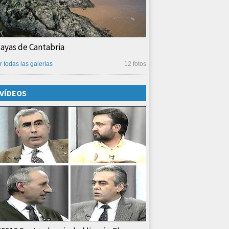
layas de Cantabria
r todas las galerías
12 fotos
VÍDEOS