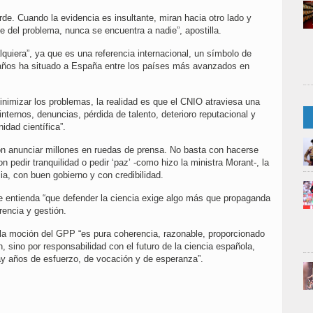
de. Cuando la evidencia es insultante, miran hacia otro lado y
 del problema, nunca se encuentra a nadie”, apostilla.
uiera”, ya que es una referencia internacional, un símbolo de
e años ha situado a España entre los países más avanzados en
inimizar los problemas, la realidad es que el CNIO atraviesa una
 internos, denuncias, pérdida de talento, deterioro reputacional y
idad científica”.
on anunciar millones en ruedas de prensa. No basta con hacerse
n pedir tranquilidad o pedir ‘paz’ -como hizo la ministra Morant-, la
ia, con buen gobierno y con credibilidad.
 entienda “que defender la ciencia exige algo más que propaganda
arencia y gestión.
 la moción del GPP “es pura coherencia, razonable, proporcionado
, sino por responsabilidad con el futuro de la ciencia española,
ay años de esfuerzo, de vocación y de esperanza”.