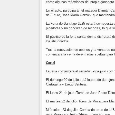
como algunas reflexiones del propio ganadero.
En el acto, participarán el matador Damián Cas
de Futuro, José María Garzón, que mantendrán
La Feria de Santiago 2025 estará compuesta po
picadores y un concurso de recortes, lo que 
El público de la feria santanderina disfrutará
los aficionados.
Tras la renovación de abonos y la venta de nue
comenzará la venta de entradas sueltas para la
Cartel
La feria comenzará el sábado 19 de julio con n
El domingo 20 de julio será la corrida de rej
Cartagena y Diego Ventura.
El lunes 21 de julio. Toros de Juan Pedro Do
El martes 22 de julio. Toros de Miura para M
Miércoles, 23 de julio. Corrida de toros de l
para Morante y Juan Ortega, mano a mano.