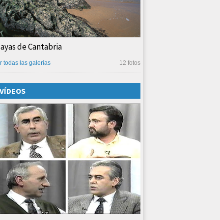
layas de Cantabria
r todas las galerías
12 fotos
VÍDEOS