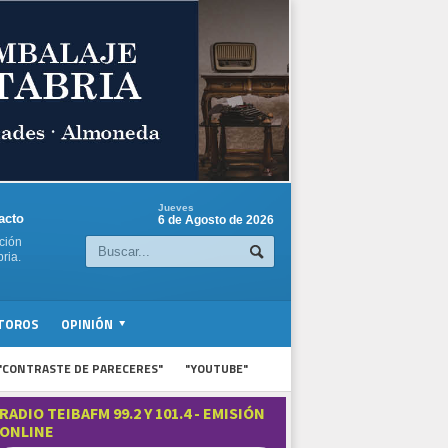
Jueves
acto
6 de Agosto de 2026
ción
ria.
TOROS
OPINIÓN
"CONTRASTE DE PARECERES"
"YOUTUBE"
RADIO TEIBAFM 99.2 Y 101.4 - EMISIÓN
ONLINE