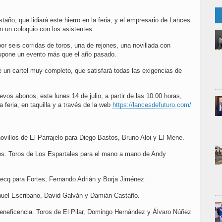
taño, que lidiará este hierro en la feria; y el empresario de Lances
 un coloquio con los asistentes.
r seis corridas de toros, una de rejones, una novillada con
supone un evento más que el año pasado.
 de un cartel muy completo, que satisfará todas las exigencias de
vos abonos, este lunes 14 de julio, a partir de las 10.00 horas,
 feria, en taquilla y a través de la web
https://lancesdefuturo.com/
ovillos de El Parrajelo para Diego Bastos, Bruno Aloi y El Mene.
ones. Toros de Los Espartales para el mano a mano de Andy
mecq para Fortes, Fernando Adrián y Borja Jiménez.
anuel Escribano, David Galván y Damián Castaño.
a Beneficencia. Toros de El Pilar, Domingo Hernández y Álvaro Núñez