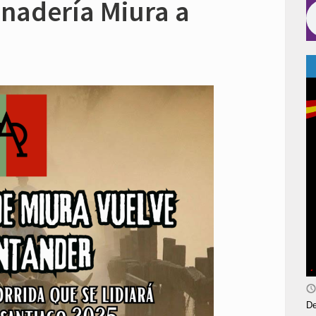
anadería Miura a
De