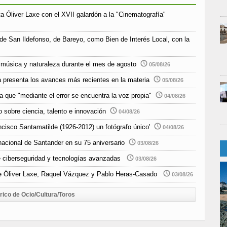
a Óliver Laxe con el XVII galardón a la "Cinematografía"
 de San Ildefonso, de Bareyo, como Bien de Interés Local, con la
música y naturaleza durante el mes de agosto
05/08/26
 presenta los avances más recientes en la materia
05/08/26
 que "mediante el error se encuentra la voz propia"
04/08/26
 sobre ciencia, talento e innovación
04/08/26
ncisco Santamatilde (1926-2012) un fotógrafo único'
04/08/26
nacional de Santander en su 75 aniversario
03/08/26
e ciberseguridad y tecnologías avanzadas
03/08/26
 de Óliver Laxe, Raquel Vázquez y Pablo Heras-Casado
03/08/26
rico de Ocio/Cultura/Toros