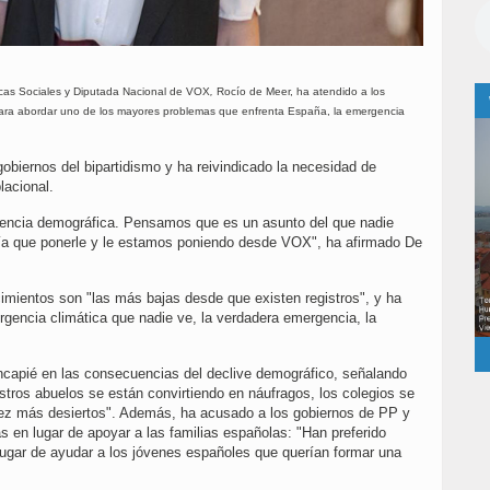
icas Sociales y Diputada Nacional de VOX
,
Rocío de Meer, ha atendido a los
ara abordar uno de los mayores problemas que enfrenta España, la emergencia
obiernos del bipartidismo y ha reivindicado la necesidad de
blacional.
gencia demográfica. Pensamos que es un asunto del que nadie
bía que ponerle y le estamos poniendo desde VOX", ha afirmado De
imientos son "las más bajas desde que existen registros", y ha
gencia climática que nadie ve, la verdadera emergencia, la
ncapié en las consecuencias del declive demográfico, señalando
tros abuelos se están convirtiendo en náufragos, los colegios se
ez más desiertos". Además, ha acusado a los gobiernos de PP y
 en lugar de apoyar a las familias españolas: "Han preferido
lugar de ayudar a los jóvenes españoles que querían formar una