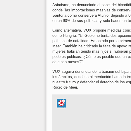
Asimismo, ha denunciado el papel del bipartidi
donde "las importaciones masivas de conserva
Santoña como conservera Atunio, dejando a 84
en un 90% de sus políticas y solo hacen un teat
Como alternativa, VOX propone medidas concre
como Hungría. "El Gobierno tenía dos opciones 
políticas de natalidad. Ha optado por lo prim
Meer. También ha criticado la falta de apoyo 
mujeres habrían tenido más hijos si hubieran p
poderes públicos. ¿Cómo es posible que un pe
de cinco meses?".
VOX seguirá denunciando la traición del bipar
los ámbitos, desde la alimentación hasta la in
nuestro futuro y defender el derecho de los es
Rocío de Meer.