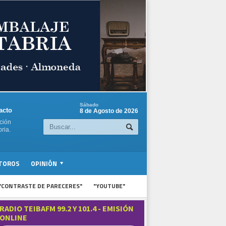
Sábado
acto
8 de Agosto de 2026
ción
ria.
TOROS
OPINIÓN
"CONTRASTE DE PARECERES"
"YOUTUBE"
RADIO TEIBAFM 99.2 Y 101.4 - EMISIÓN
ONLINE