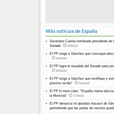
Más noticias de España
Severiano Cuesta nombrado presidente de l
Senado
30/06/26
El PP exige a Sánchez que convoque elecc
29/06/26
El PP logra el respaldo del Senado para pro
09/06/26
El PP exige a Sánchez que rectifique y evit
próximo recibo"
02/06/26
El PP lo tiene claro: "España clama elecci
la Moncloa"
27/05/26
El PP denuncia 'el absoluto fracaso' de Sán
permitiendo que las juntas de vecinos pued