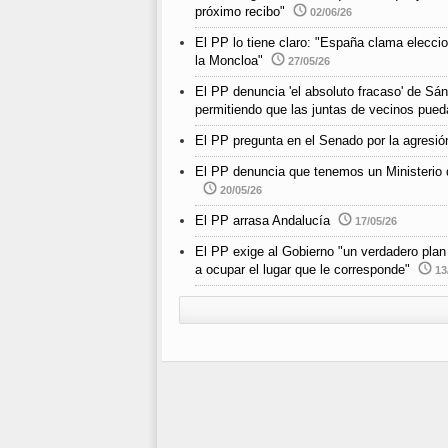
próximo recibo"
02/06/26
El PP lo tiene claro: "España clama elecci
la Moncloa"
27/05/26
El PP denuncia 'el absoluto fracaso' de Sán
permitiendo que las juntas de vecinos pued
El PP pregunta en el Senado por la agresió
El PP denuncia que tenemos un Ministerio d
20/05/26
El PP arrasa Andalucía
17/05/26
El PP exige al Gobierno "un verdadero plan 
a ocupar el lugar que le corresponde"
13