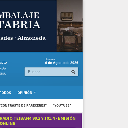
Jueves
acto
6 de Agosto de 2026
ción
ria.
TOROS
OPINIÓN
"CONTRASTE DE PARECERES"
"YOUTUBE"
RADIO TEIBAFM 99.2 Y 101.4 - EMISIÓN
ONLINE