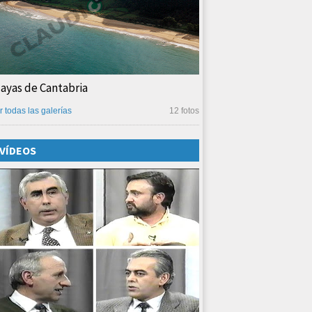
layas de Cantabria
r todas las galerías
12 fotos
VÍDEOS