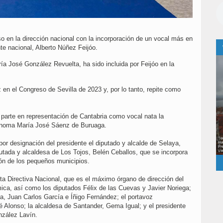
o en la dirección nacional con la incorporación de un vocal más en
nte nacional, Alberto Núñez Feijóo.
ía José González Revuelta, ha sido incluida por Feijóo en la
 en el Congreso de Sevilla de 2023 y, por lo tanto, repite como
 parte en representación de Cantabria como vocal nata la
tónoma María José Sáenz de Buruaga.
por designación del presidente el diputado y alcalde de Selaya,
utada y alcaldesa de Los Tojos, Belén Ceballos, que se incorpora
ión de los pequeños municipios.
a Directiva Nacional, que es el máximo órgano de dirección del
mica, así como los diputados Félix de las Cuevas y Javier Noriega;
a, Juan Carlos García e Íñigo Fernández; el portavoz
é Alonso; la alcaldesa de Santander, Gema Igual; y el presidente
zález Lavín.