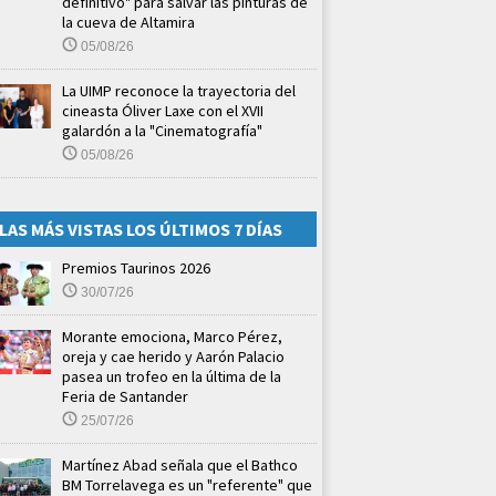
definitivo" para salvar las pinturas de
la cueva de Altamira
05/08/26
La UIMP reconoce la trayectoria del
cineasta Óliver Laxe con el XVII
galardón a la "Cinematografía"
05/08/26
LAS MÁS VISTAS LOS ÚLTIMOS 7 DÍAS
Premios Taurinos 2026
30/07/26
Morante emociona, Marco Pérez,
oreja y cae herido y Aarón Palacio
pasea un trofeo en la última de la
Feria de Santander
25/07/26
Martínez Abad señala que el Bathco
BM Torrelavega es un "referente" que