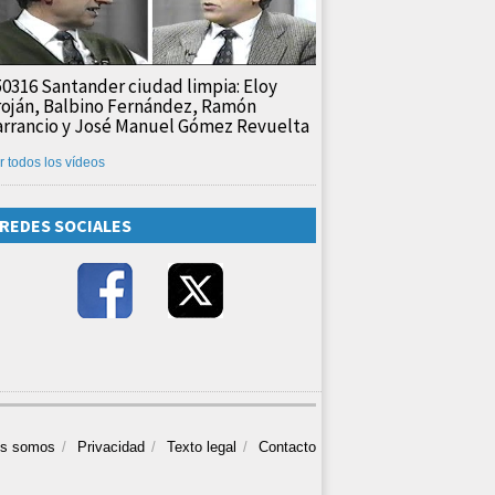
50316 Santander ciudad limpia: Eloy
roján, Balbino Fernández, Ramón
arrancio y José Manuel Gómez Revuelta
r todos los vídeos
REDES SOCIALES
es somos
Privacidad
Texto legal
Contacto