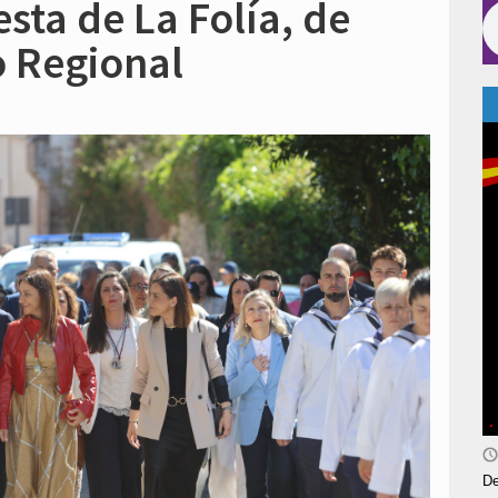
esta de La Folía, de
o Regional
De