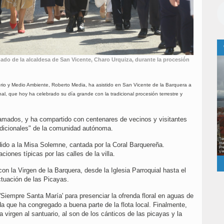
do de la alcaldesa de San Vicente, Charo Urquiza, durante la procesión
orio y Medio Ambiente, Roberto Media, ha asistido en San Vicente de la Barquera a
onal, que hoy ha celebrado su día grande con la tradicional procesión terrestre y
ramados, y ha compartido con centenares de vecinos y visitantes
adicionales" de la comunidad autónoma.
udido a la Misa Solemne, cantada por la Coral Barquereña.
ciones típicas por las calles de la villa.
on la Virgen de la Barquera, desde la Iglesia Parroquial hasta el
ctuación de las Picayas.
Siempre Santa María' para presenciar la ofrenda floral en aguas de
a que ha congregado a buena parte de la flota local. Finalmente,
a virgen al santuario, al son de los cánticos de las picayas y la