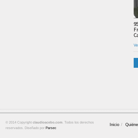
9
F
C
Ve
© 2014 Copyright
claudioacebo.com
. Todos los derechos
Inicio
Quién
reservados. Diseñado por
Parsec