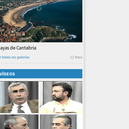
layas de Cantabria
r todas las galerías
12 fotos
VÍDEOS