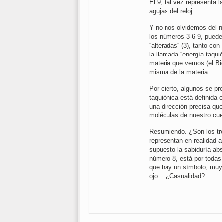
El 9, tal vez representa 
agujas del reloj.
Y no nos olvidemos del nú
los números 3-6-9, puede
''alteradas'' (3), tanto 
la llamada ''energía taqui
materia que vemos (el Bi
misma de la materia...
Por cierto, algunos se pr
taquiónica está definida c
una dirección precisa que
moléculas de nuestro cue
Resumiendo. ¿Son los tre
representan en realidad a D
supuesto la sabiduría ab
número 8, está por todas
que hay un símbolo, muy 
ojo... ¿Casualidad?.