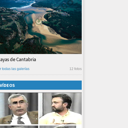
layas de Cantabria
r todas las galerías
12 fotos
VÍDEOS