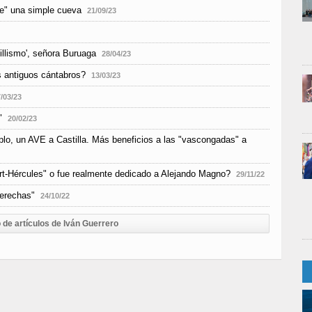
te" una simple cueva
21/09/23
illismo', señora Buruaga
28/04/23
s antiguos cántabros?
13/03/23
/03/23
"
20/02/23
mplo, un AVE a Castilla. Más beneficios a las "vascongadas" a
t-Hércules" o fue realmente dedicado a Alejando Magno?
29/11/22
derechas"
24/10/22
 de artículos de Iván Guerrero