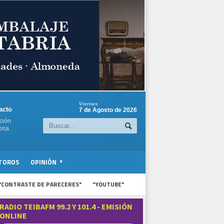
Viernes
acto
7 de Agosto de 2026
ción
ria.
TOROS
OPINIÓN
"CONTRASTE DE PARECERES"
"YOUTUBE"
RADIO TEIBAFM 99.2 Y 101.4 - EMISIÓN
ONLINE