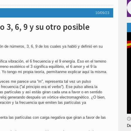
10/09/23
o 3, 6, 9 y su otro posible
n de números, 3, 6, 9 de los cuales ya habló y definió en su
fica vibración, el 6 frecuencia y el 9 energía. Eso en el terreno
rreno esotérico el 3 significa equilibrio, el 6 amor y el 9 la
. Yo tengo mi propia teoría, permítanme explicar aquí la misma.
 veces me parece una ''m'', representa tal vez un pulso
recuencia (''al principio era el verbo''). Ese pulso altera la
as partículas y así estás giran cada una a favor o en sentido
 reloj generando después un vórtice electromagnético. ¿O bien,
bración y la frecuencia que emiten las partículas ya
enta las partículas con carga negativa que giran a favor de las
De