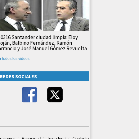
50316 Santander ciudad limpia: Eloy
roján, Balbino Fernández, Ramón
arrancio y José Manuel Gómez Revuelta
r todos los vídeos
REDES SOCIALES
es somos
Privacidad
Texto legal
Contacto