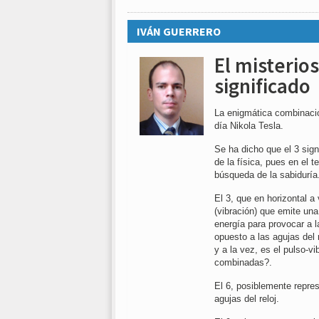
IVÁN GUERRERO
El misterios
significado
La enigmática combinació
día Nikola Tesla.
Se ha dicho que el 3 signi
de la física, pues en el te
búsqueda de la sabiduría
El 3, que en horizontal a
(vibración) que emite una f
energía para provocar a l
opuesto a las agujas del
y a la vez, es el pulso-vi
combinadas?.
El 6, posiblemente repres
agujas del reloj.