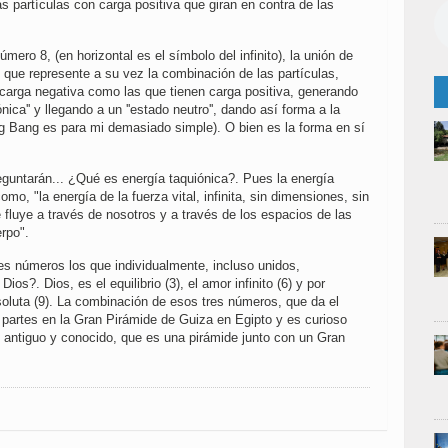
las partículas con carga positiva que giran en contra de las
mero 8, (en horizontal es el símbolo del infinito), la unión de
 que represente a su vez la combinación de las partículas,
con carga negativa como las que tienen carga positiva, generando
ónica'' y llegando a un ''estado neutro'', dando así forma a la
g Bang es para mi demasiado simple). O bien es la forma en sí
eguntarán... ¿Qué es energía taquiónica?. Pues la energía
omo, "la energía de la fuerza vital, infinita, sin dimensiones, sin
 fluye a través de nosotros y a través de los espacios de las
rpo".
s números los que individualmente, incluso unidos,
ios?. Dios, es el equilibrio (3), el amor infinito (6) y por
soluta (9). La combinación de esos tres números, que da el
 partes en la Gran Pirámide de Guiza en Egipto y es curioso
antiguo y conocido, que es una pirámide junto con un Gran