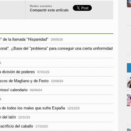
Redes sociales
Compartir este artículo
o" de la llamada "Hispanidad"
29/05/26
gional". ¿Base del "problema" para conseguir una cierta uniformidad
5
a división de poderes
07/01/25
iscos de Magliano y de Festo
15/08/24
rioso' calendario
06/06/24
4
en de todos los males que sufre España
12/12/23
del latín
12/11/23
acrificio del caballo
17/10/23