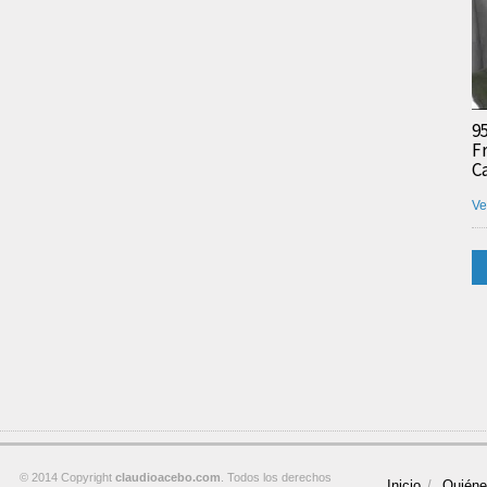
9
F
C
Ve
© 2014 Copyright
claudioacebo.com
. Todos los derechos
Inicio
Quién