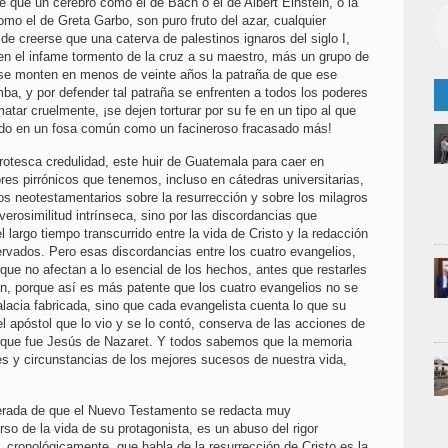
e que un cerebro como el de Bach o el de Albert Einstein, o la
omo el de Greta Garbo, son puro fruto del azar, cualquier
de creerse que una caterva de palestinos ignaros del siglo I,
en el infame tormento de la cruz a su maestro, más un grupo de
 se monten en menos de veinte años la patraña de que ese
ba, y por defender tal patraña se enfrenten a todos los poderes
atar cruelmente, ¡se dejen torturar por su fe en un tipo al que
rado en un fosa común como un facineroso fracasado más!
grotesca credulidad, este huir de Guatemala para caer en
res pirrónicos que tenemos, incluso en cátedras universitarias,
tos neotestamentarios sobre la resurrección y sobre los milagros
nverosimilitud intrínseca, sino por las discordancias que
l largo tiempo transcurrido entre la vida de Cristo y la redacción
rvados. Pero esas discordancias entre los cuatro evangelios,
que no afectan a lo esencial de los hechos, antes que restarles
ren, porque así es más patente que los cuatro evangelios no se
falacia fabricada, sino que cada evangelista cuenta lo que su
l apóstol que lo vio y se lo contó, conserva de las acciones de
e que fue Jesús de Nazaret. Y todos sabemos que la memoria
es y circunstancias de los mejores sucesos de nuestra vida,
terada de que el Nuevo Testamento se redacta muy
rso de la vida de su protagonista, es un abuso del rigor
to, cronológicamente, que habla de la resurrección de Cristo es la