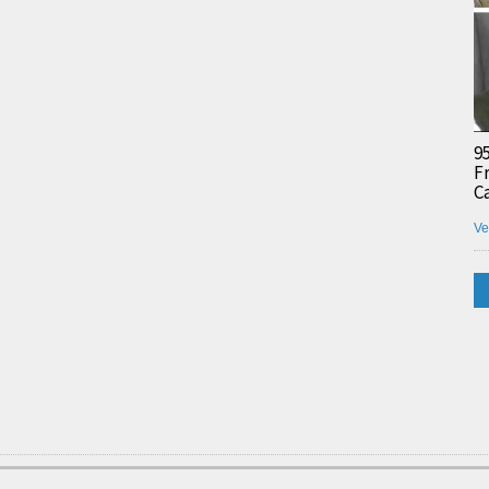
9
F
C
Ve