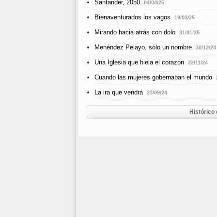
Santander, 2050
04/04/25
Bienaventurados los vagos
19/03/25
Mirando hacia atrás con dolo
31/01/25
Menéndez Pelayo, sólo un nombre
30/12/24
Una Iglesia que hiela el corazón
22/11/24
Cuando las mujeres gobernaban el mundo
La ira que vendrá
23/09/24
Histórico 