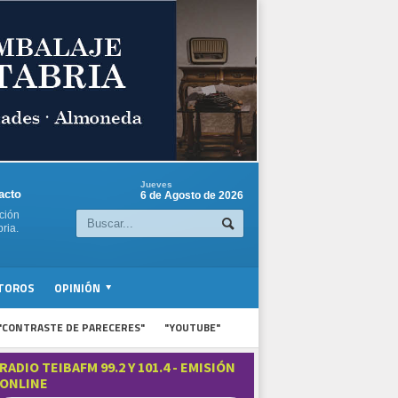
Jueves
acto
6 de Agosto de 2026
ción
ria.
TOROS
OPINIÓN
"CONTRASTE DE PARECERES"
"YOUTUBE"
RADIO TEIBAFM 99.2 Y 101.4 - EMISIÓN
ONLINE