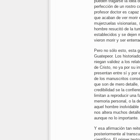
pueden tragarse la idea d
perfección de un rostro c
profesor doctor es capaz 
que acaban de ver morir 
mujerzuelas visionarias,
hombre resucitó de la tum
establecidos y se dejen m
vieron morir y ser enter
Pero no sólo esto, esta 
Guatepeor. Los historiado
niegan validez a los rela
de Cristo, no ya por su i
presentan entre sí y por e
de los manuscritos conse
que son de mero detalle, 
credibilidad se la confie
limitan a reproducir una 
memoria personal, o la de
aquel hombre inolvidabl
nos altera muchos detall
aunque no lo importante.
Y esa afirmación tan rei
posteriormente al transcu
científico. El primer tex