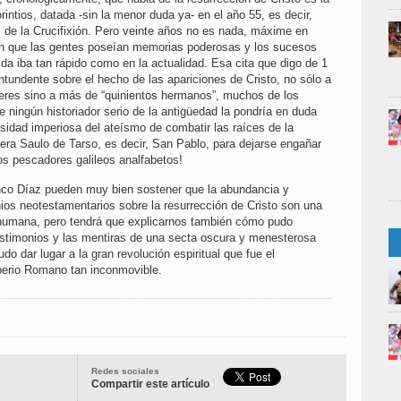
rintios, datada -sin la menor duda ya- en el año 55, es decir,
 de la Crucifixión. Pero veinte años no es nada, máxime en
n que las gentes poseían memorias poderosas y los sucesos
da iba tan rápido como en la actualidad. Esa cita que digo de 1
ntundente sobre el hecho de las apariciones de Cristo, no sólo a
jeres sino a más de “quinientos hermanos”, muchos de los
e ningún historiador serio de la antigüedad la pondría en duda
sidad imperiosa del ateísmo de combatir las raíces de la
o era Saulo de Tarso, es decir, San Pablo, para dejarse engañar
os pescadores galileos analfabetos!
nco Díaz pueden muy bien sostener que la abundancia y
nios neotestamentarios sobre la resurrección de Cristo son una
 humana, pero tendrá que explicarnos también cómo pudo
estimonios y las mentiras de una secta oscura y menesterosa
udo dar lugar a la gran revolución espiritual que fue el
perio Romano tan inconmovible.
Redes sociales
Compartir este artículo