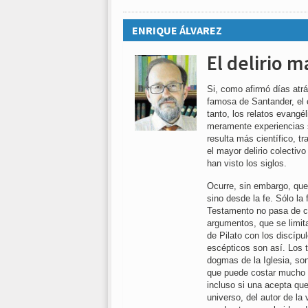
ENRIQUE ÁLVAREZ
El delirio m
Si, como afirmó días atrá
famosa de Santander, el 
tanto, los relatos evangé
meramente experiencias su
resulta más científico, t
el mayor delirio colectiv
han visto los siglos.
Ocurre, sin embargo, que 
sino desde la fe. Sólo la
Testamento no pasa de co
argumentos, que se limit
de Pilato con los discípu
escépticos son así. Los t
dogmas de la Iglesia, so
que puede costar mucho d
incluso si una acepta que
universo, del autor de la 