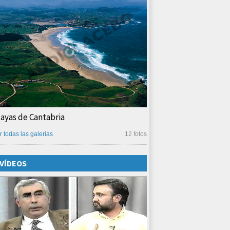
layas de Cantabria
r todas las galerías
12 fotos
VÍDEOS