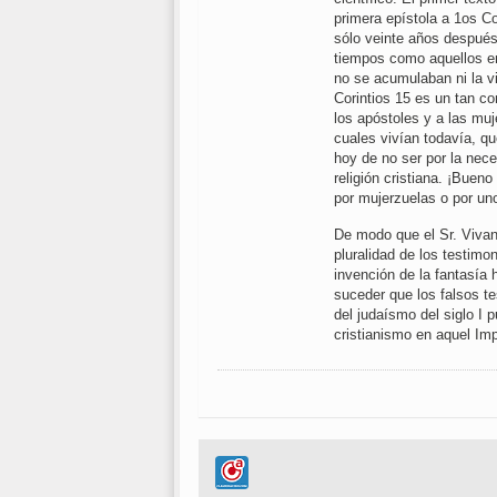
primera epístola a 1os Co
sólo veinte años después
tiempos como aquellos e
no se acumulaban ni la vi
Corintios 15 es un tan co
los apóstoles y a las mu
cuales vivían todavía, qu
hoy de no ser por la nece
religión cristiana. ¡Buen
por mujerzuelas o por un
De modo que el Sr. Viva
pluralidad de los testimo
invención de la fantasía
suceder que los falsos t
del judaísmo del siglo I p
cristianismo en aquel Im