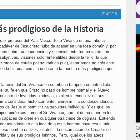
21/04/26
ás prodigioso de la Historia
s el profesor del País Vasco Borja Vivanco en una tribuna
cadáver de Jesucristo hubo de acabar en una fosa común y, por
licos sobre su resurrección y su inexistente tumba vacía son
bjetivas, visiones sólo “entendibles desde la fe” o, lo que
rastornos de estrés postraumático (sic), estaríamos no sólo ante
o de la historia sino sin duda ante la mentira más prodigiosa que
la tesis del Sr. Vivanco en su tribuna tampoco es entendible
 fe, su fe en que Cristo no pasó de hombre normal y el Nuevo
njunto de leyendas piadosas, explica le endeblez de sus
an a considerar históricamente inverosímil la condescendencia
los de Jesús al permitir una sepultura individual. Y es que los
ipos pirrónicos como el Sr. Vivanco, con tal de no creer en los
n capaces de creer en cualquier otra clase de dogmas. Entiendo
ar asentimiento a la idea de que un hombre haya resucitado,
 ese hombre es Dios, es decir, la encarnación del Creador del
De
vida y de sus prodigios infinitos. Pero, igual que los ateos