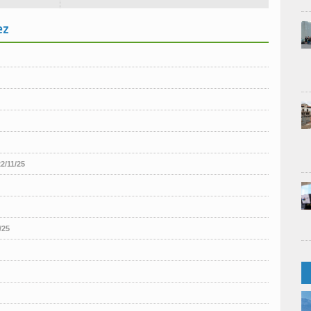
ez
22/11/25
/25