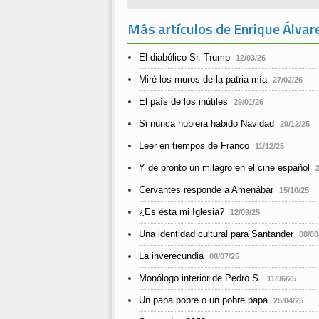
Más artículos de Enrique Álvar
El diabólico Sr. Trump
12/03/26
Miré los muros de la patria mía
27/02/26
El país de los inútiles
29/01/26
Si nunca hubiera habido Navidad
29/12/25
Leer en tiempos de Franco
11/12/25
Y de pronto un milagro en el cine español
Cervantes responde a Amenábar
15/10/25
¿Es ésta mi Iglesia?
12/09/25
Una identidad cultural para Santander
08/08
La inverecundia
08/07/25
Monólogo interior de Pedro S.
11/06/25
Un papa pobre o un pobre papa
25/04/25