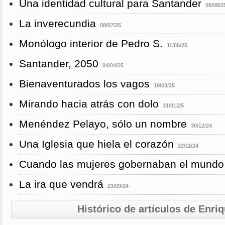
Una identidad cultural para Santander
08/08/2
La inverecundia
08/07/25
Monólogo interior de Pedro S.
11/06/25
Santander, 2050
04/04/25
Bienaventurados los vagos
19/03/25
Mirando hacia atrás con dolo
31/01/25
Menéndez Pelayo, sólo un nombre
30/12/24
Una Iglesia que hiela el corazón
22/11/24
Cuando las mujeres gobernaban el mundo
La ira que vendrá
23/09/24
Histórico de artículos de Enri