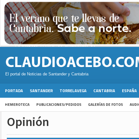
El portal de Noticias de Santander y Cantabria
PORTADA
SANTANDER
TORRELAVEGA
CANTABRIA
ESPAÑA
HEMEROTECA
PUBLICACIONES/PEDIDOS
GALERÍAS DE FOTOS
AUDI
Opinión