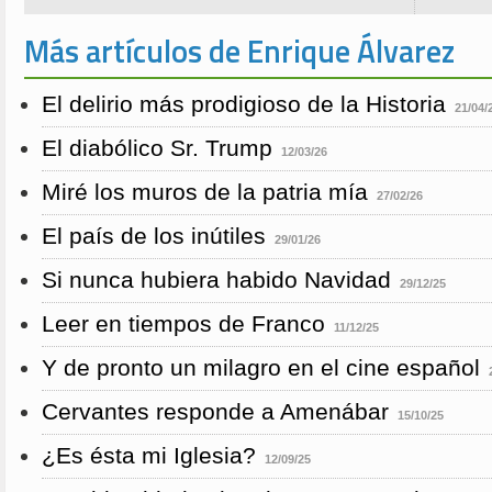
Más artículos de Enrique Álvarez
El delirio más prodigioso de la Historia
21/04/
El diabólico Sr. Trump
12/03/26
Miré los muros de la patria mía
27/02/26
El país de los inútiles
29/01/26
Si nunca hubiera habido Navidad
29/12/25
Leer en tiempos de Franco
11/12/25
Y de pronto un milagro en el cine español
Cervantes responde a Amenábar
15/10/25
¿Es ésta mi Iglesia?
12/09/25