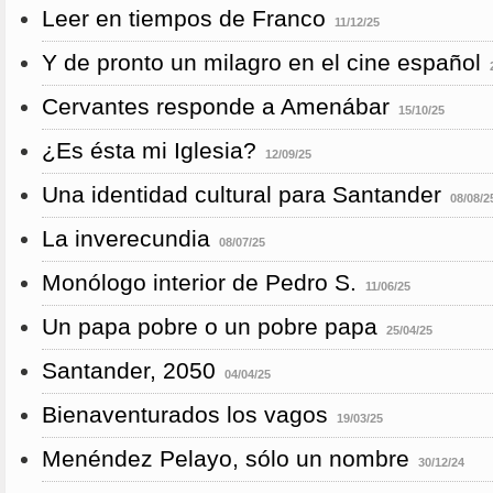
Leer en tiempos de Franco
11/12/25
Y de pronto un milagro en el cine español
Cervantes responde a Amenábar
15/10/25
¿Es ésta mi Iglesia?
12/09/25
Una identidad cultural para Santander
08/08/2
La inverecundia
08/07/25
Monólogo interior de Pedro S.
11/06/25
Un papa pobre o un pobre papa
25/04/25
Santander, 2050
04/04/25
Bienaventurados los vagos
19/03/25
Menéndez Pelayo, sólo un nombre
30/12/24