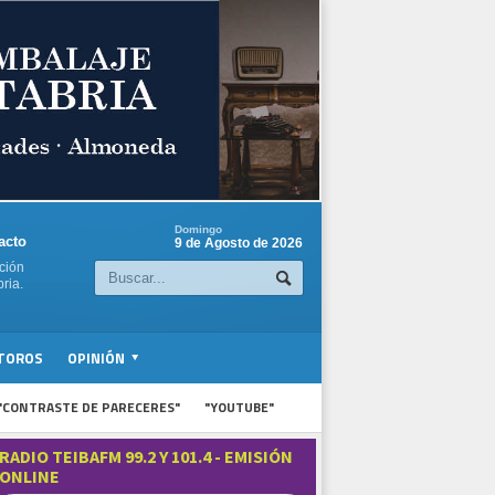
Domingo
acto
9 de Agosto de 2026
ción
ria.
TOROS
OPINIÓN
"CONTRASTE DE PARECERES"
"YOUTUBE"
RADIO TEIBAFM 99.2 Y 101.4 - EMISIÓN
ONLINE