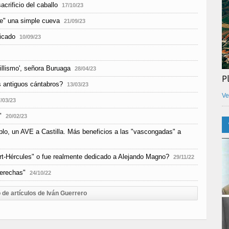
acrificio del caballo
17/10/23
te" una simple cueva
21/09/23
ficado
10/09/23
illismo', señora Buruaga
28/04/23
P
s antiguos cántabros?
13/03/23
Ve
/03/23
"
20/02/23
mplo, un AVE a Castilla. Más beneficios a las "vascongadas" a
t-Hércules" o fue realmente dedicado a Alejando Magno?
29/11/22
derechas"
24/10/22
 de artículos de Iván Guerrero