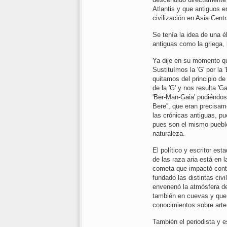
Atlantis y que antiguos 
civilización en Asia Cent
Se tenía la idea de una él
antiguas como la griega, la
Ya dije en su momento que
Sustituímos la 'G' por la 
quitamos del principio de 
de la 'G' y nos resulta 'Ga
'Ber-Man-Gaia' pudiéndos
Bere'', que eran precisa
las crónicas antiguas, pu
pues son el mismo pueblo
naturaleza.
El político y escritor es
de las raza aria está en l
cometa que impactó contra
fundado las distintas ci
envenenó la atmósfera de
también en cuevas y que 
conocimientos sobre arte, 
También el periodista y e