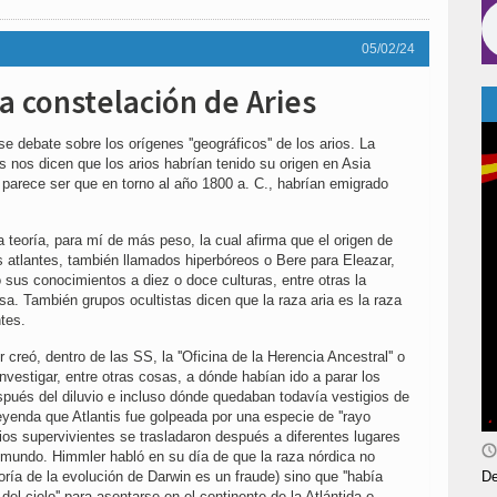
05/02/24
la constelación de Aries
e debate sobre los orígenes ''geográficos'' de los arios. La
 nos dicen que los arios habrían tenido su origen en Asia
 parece ser que en torno al año 1800 a. C., habrían emigrado
 teoría, para mí de más peso, la cual afirma que el origen de
s atlantes, también llamados hiperbóreos o Bere para Eleazar,
 sus conocimientos a diez o doce culturas, entre otras la
rsa. También grupos ocultistas dicen que la raza aria es la raza
ntes.
creó, dentro de las SS, la ''Oficina de la Herencia Ancestral'' o
investigar, entre otras cosas, a dónde habían ido a parar los
spués del diluvio e incluso dónde quedaban todavía vestigios de
yenda que Atlantis fue golpeada por una especie de ''rayo
arios supervivientes se trasladaron después a diferentes lugares
l mundo. Himmler habló en su día de que la raza nórdica no
De
oría de la evolución de Darwin es un fraude) sino que ''había
el cielo'' para asentarse en el continente de la Atlántida o