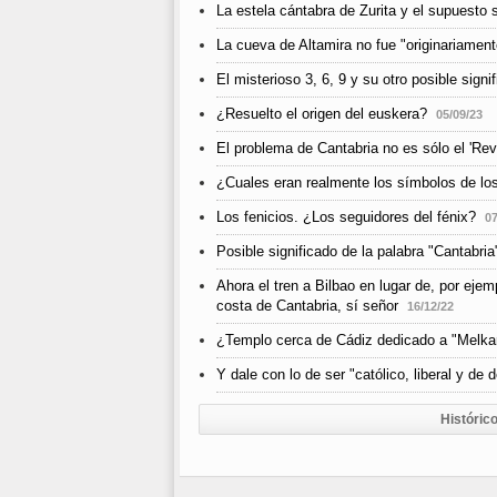
La estela cántabra de Zurita y el supuesto s
La cueva de Altamira no fue "originariamen
El misterioso 3, 6, 9 y su otro posible signi
¿Resuelto el origen del euskera?
05/09/23
El problema de Cantabria no es sólo el 'Rev
¿Cuales eran realmente los símbolos de lo
Los fenicios. ¿Los seguidores del fénix?
07
Posible significado de la palabra "Cantabria
Ahora el tren a Bilbao en lugar de, por eje
costa de Cantabria, sí señor
16/12/22
¿Templo cerca de Cádiz dedicado a "Melkar
Y dale con lo de ser "católico, liberal y de 
Histórico