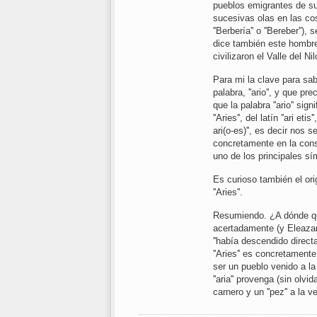
pueblos emigrantes de su t
sucesivas olas en las cos
''Berbería'' o ''Bereber''
dice también este hombre
civilizaron el Valle del Ni
Para mi la clave para sab
palabra, ''ario'', y que 
que la palabra ''ario'' sig
''Aries'', del latín ''ari et
ari(o-es)'', es decir nos 
concretamente en la const
uno de los principales s
Es curioso también el ori
''Aries''.
Resumiendo. ¿A dónde qu
acertadamente (y Eleazar c
''había descendido directam
''Aries'' es concretamente
ser un pueblo venido a la
''aria'' provenga (sin ol
carnero y un ''pez'' a la 