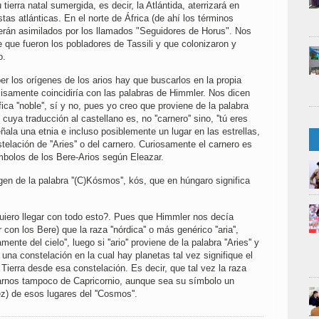
ierra natal sumergida, es decir, la Atlántida, aterrizará en
tas atlánticas. En el norte de África (de ahí los términos
), serán asimilados por los llamados "Seguidores de Horus". Nos
 que fueron los pobladores de Tassili y que colonizaron y
lo.
er los orígenes de los arios hay que buscarlos en la propia
precisamente coincidiría con las palabras de Himmler. Nos dicen
nifica ''noble'', sí y no, pues yo creo que proviene de la palabra
is'', cuya traducción al castellano es, no ''carnero'' sino, ''tú eres
señala una etnia e incluso posiblemente un lugar en las estrellas,
elación de ''Aries'' o del carnero. Curiosamente el carnero es
ímbolos de los Bere-Arios según Eleazar.
gen de la palabra ''(C)Kósmos'', kós, que en húngaro significa
iero llegar con todo esto?. Pues que Himmler nos decía
on los Bere) que la raza ''nórdica'' o más genérico ''aria'',
ente del cielo'', luego si ''ario'' proviene de la palabra ''Aries'' y
 una constelación en la cual hay planetas tal vez signifique el
 Tierra desde esa constelación. Es decir, que tal vez la raza
vidarnos tampoco de Capricornio, aunque sea su símbolo un
vez) de esos lugares del ''Cosmos''.