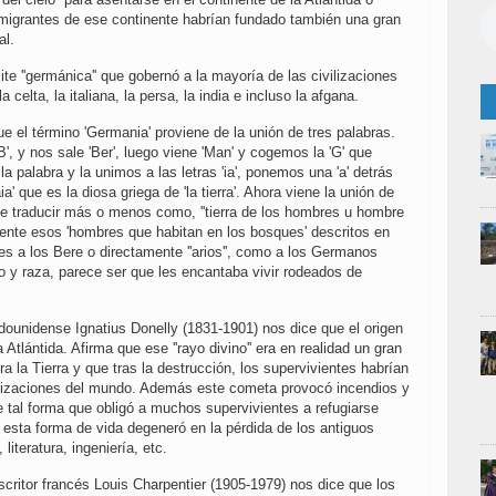
emigrantes de ese continente habrían fundado también una gran
ral.
ite ''germánica'' que gobernó a la mayoría de las civilizaciones
 celta, la italiana, la persa, la india e incluso la afgana.
 el término 'Germania' proviene de la unión de tres palabras.
'B', y nos sale 'Ber', luego viene 'Man' y cogemos la 'G' que
la palabra y la unimos a las letras 'ia', ponemos una 'a' detrás
ia' que es la diosa griega de 'la tierra'. Ahora viene la unión de
e traducir más o menos como, ''tierra de los hombres u hombre
mente esos 'hombres que habitan en los bosques' descritos en
es a los Bere o directamente ''arios'', como a los Germanos
 y raza, parece ser que les encantaba vivir rodeados de
tadounidense Ignatius Donelly (1831-1901) nos dice que el origen
a Atlántida. Afirma que ese ''rayo divino'' era en realidad un gran
 la Tierra y que tras la destrucción, los supervivientes habrían
vilizaciones del mundo. Además este cometa provocó incendios y
 tal forma que obligó a muchos supervivientes a refugiarse
esta forma de vida degeneró en la pérdida de los antiguos
literatura, ingeniería, etc.
scritor francés Louis Charpentier (1905-1979) nos dice que los