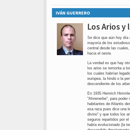
IVÁN GUERRERO
Los Arios y 
Se dice que aún hoy día s
mayoría de los estudiosos
central desde las cuales,
hacia el oeste.
La verdad es que hay otra
los arios se remonta a lo
los cuales habrían legado
europea, la hindú o la pe
descendiente de los atla
En 1935 Heinrich Himmler 
''Ahnenerbe'', para poder 
habitantes de Atlantis de
esa raza pues dice una le
divino'' y que todos los 
seguros repartidos por e
había evolucionado (la te
descendido directamente d