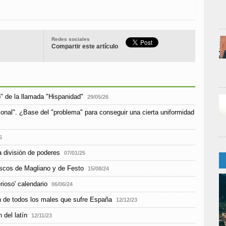
Redes sociales
Compartir este artículo
o" de la llamada "Hispanidad"
29/05/26
gional". ¿Base del "problema" para conseguir una cierta uniformidad
5
a división de poderes
07/01/25
iscos de Magliano y de Festo
15/08/24
rioso' calendario
06/06/24
en de todos los males que sufre España
12/12/23
del latín
12/11/23