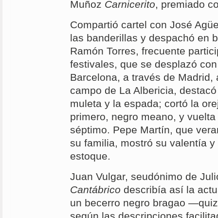
Muñoz
Carnicerito
, premiado co
Compartió cartel con José Agüe
las banderillas y despachó en b
Ramón Torres, frecuente partic
festivales, que se desplazó co
Barcelona, a través de Madrid, 
campo de La Albericia, destacó 
muleta y la espada; cortó la ore
primero, negro meano, y vuelta 
séptimo. Pepe Martín, que ver
su familia, mostró su valentía y
estoque.
Juan Vulgar, seudónimo de Juli
Cantábrico
describía así la act
un becerro negro bragao —qui
según las descripciones facili