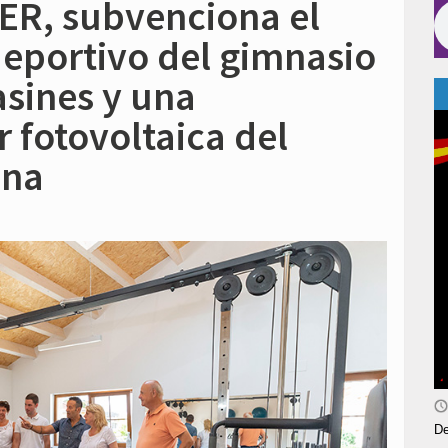
R, subvenciona el
eportivo del gimnasio
sines y una
r fotovoltaica del
ena
De