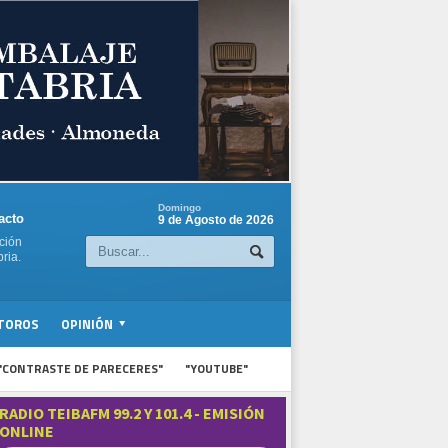
Domingo
acto
9 de Agosto de 2026
ción
ria.
TOROS
OPINIÓN
"CONTRASTE DE PARECERES"
"YOUTUBE"
RADIO TEIBAFM 99.2 Y 101.4 - EMISIÓN
ONLINE