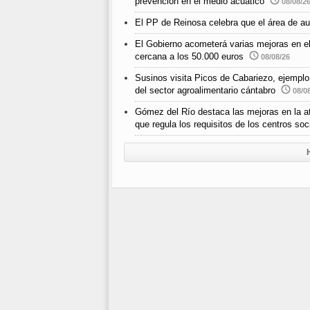
prevención en el medio acuático
08/08/2
El PP de Reinosa celebra que el área de au
El Gobierno acometerá varias mejoras en e
cercana a los 50.000 euros
08/08/26
Susinos visita Picos de Cabariezo, ejemplo d
del sector agroalimentario cántabro
08/0
Gómez del Río destaca las mejoras en la ate
que regula los requisitos de los centros so