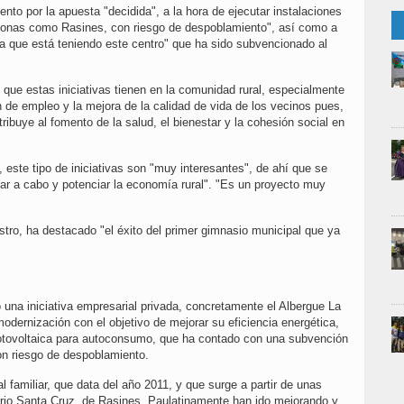
nto por la apuesta "decidida", a la hora de ejecutar instalaciones
 zonas como Rasines, con riesgo de despoblamiento", así como a
da que está teniendo este centro" que ha sido subvencionado al
 que estas iniciativas tienen en la comunidad rural, especialmente
ón de empleo y la mejora de la calidad de vida de los vecinos pues,
ribuye al fomento de la salud, el bienestar y la cohesión social en
 este tipo de iniciativas son "muy interesantes", de ahí que se
ar a cabo y potenciar la economía rural". "Es un proyecto muy
stro, ha destacado "el éxito del primer gimnasio municipal que ya
 una iniciativa empresarial privada, concretamente el Albergue La
odernización con el objetivo de mejorar su eficiencia energética,
 fotovoltaica para autoconsumo, que ha contado con una subvención
con riesgo de despoblamiento.
 familiar, que data del año 2011, y que surge a partir de unas
rrio Santa Cruz, de Rasines. Paulatinamente han ido mejorando y