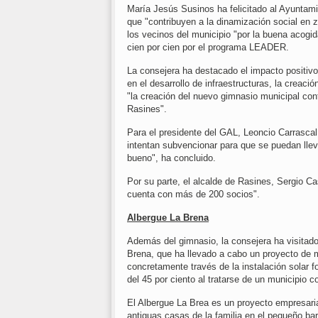
María Jesús Susinos ha felicitado al Ayuntamie
que "contribuyen a la dinamización social en
los vecinos del municipio "por la buena acogi
cien por cien por el programa LEADER.
La consejera ha destacado el impacto positivo
en el desarrollo de infraestructuras, la creaci
"la creación del nuevo gimnasio municipal cont
Rasines".
Para el presidente del GAL, Leoncio Carrascal,
intentan subvencionar para que se puedan llev
bueno", ha concluido.
Por su parte, el alcalde de Rasines, Sergio Ca
cuenta con más de 200 socios".
Albergue La Brena
Además del gimnasio, la consejera ha visitado
Brena, que ha llevado a cabo un proyecto de m
concretamente través de la instalación solar
del 45 por ciento al tratarse de un municipio 
El Albergue La Brea es un proyecto empresarial
antiguas casas de la familia en el pequeño ba