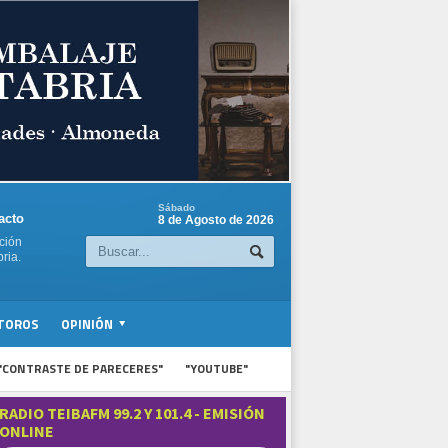
Sábado
acto
8 de Agosto de 2026
ción
ria.
TOROS
OPINIÓN
"CONTRASTE DE PARECERES"
"YOUTUBE"
RADIO TEIBAFM 99.2 Y 101.4 - EMISIÓN
ONLINE