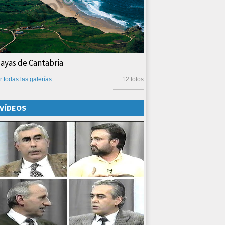
layas de Cantabria
r todas las galerías
12 fotos
VÍDEOS