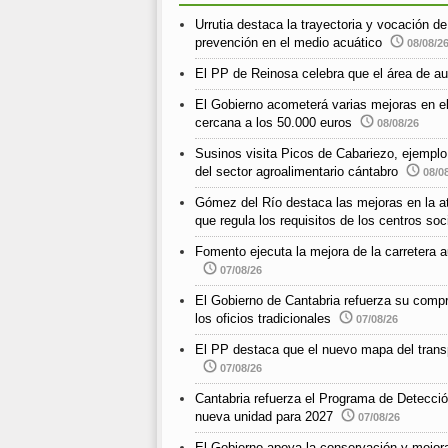
Urrutia destaca la trayectoria y vocación d
prevención en el medio acuático
08/08/2
El PP de Reinosa celebra que el área de au
El Gobierno acometerá varias mejoras en e
cercana a los 50.000 euros
08/08/26
Susinos visita Picos de Cabariezo, ejemplo d
del sector agroalimentario cántabro
08/0
Gómez del Río destaca las mejoras en la ate
que regula los requisitos de los centros so
Fomento ejecuta la mejora de la carreter
07/08/26
El Gobierno de Cantabria refuerza su compr
los oficios tradicionales
07/08/26
El PP destaca que el nuevo mapa del transp
07/08/26
Cantabria refuerza el Programa de Detecci
nueva unidad para 2027
07/08/26
El Gobierno apoya la conservación y mejora