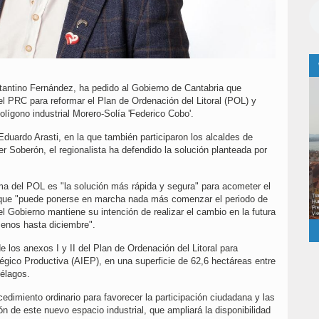
stantino Fernández, ha pedido al Gobierno de Cantabria que
el PRC para reformar el Plan de Ordenación del Litoral (POL) y
olígono industrial Morero-Solía 'Federico Cobo'.
Eduardo Arasti, en la que también participaron los alcaldes de
er Soberón, el regionalista ha defendido la solución planteada por
rma del POL es "la solución más rápida y segura" para acometer el
do que "puede ponerse en marcha nada más comenzar el periodo de
el Gobierno mantiene su intención de realizar el cambio en la futura
menos hasta diciembre".
e los anexos I y II del Plan de Ordenación del Litoral para
tégico Productiva (AIEP), en una superficie de 62,6 hectáreas entre
Piélagos.
edimiento ordinario para favorecer la participación ciudadana y las
n de este nuevo espacio industrial, que ampliará la disponibilidad