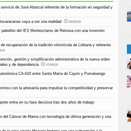
e servicio de José Abascal referente de la formación en seguridad y
6
tocaravanas vaya a ser una realidad
08/08/26
l pabellón del IES Montesclaros de Reinosa con una inversión
e recuperación de la tradición vitivinícola de Liébana y referente
8/26
nción, gestión y simplificación administrativa de la nueva orden
ciales y de dependencia
07/08/26
a autonómica CA-610 entre Santa María de Cayón y Pomaluengo
omiso con la artesanía para impulsar la competitividad y preservar
orte entra en su fase decisiva tras dos años de trabajo
ón del Cáncer de Mama con tecnología de última generación y una
 de la raza equina Hispano-bretona con una subvención a la